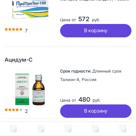
572
Цена от
руб.
В корзину
7
Ацидум-С
Длинный срок
Талион-А, Россия
480
Цена от
руб.
В корзину
2
В корзину за
194
руб.