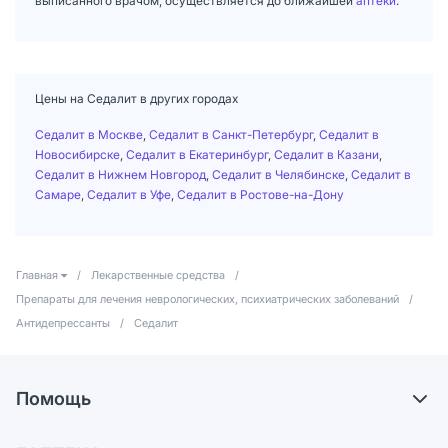
выписанного врачом, осуществляется до ближайшей
аптеки
.
Цены на Седалит в других городах
Седалит в Москве
,
Седалит в Санкт-Петербург
,
Седалит в
Новосибирске
,
Седалит в Екатеринбург
,
Седалит в Казани
,
Седалит в Нижнем Новгород
,
Седалит в Челябинске
,
Седалит в
Самаре
,
Седалит в Уфе
,
Седалит в Ростове-на-Дону
Главная
/
Лекарственные средства
/
Препараты для лечения неврологических, психиатрических заболеваний
/
Антидепрессанты
/
Седалит
Помощь
Доставка