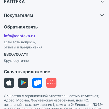
ЕАПТЕКА
Самовывоз из аптек
О компании
Обмен и возврат
Покупателям
Карьера
Что с моим заказом?
Оплата
Поставщики
Обратная связь
Ответы на вопросы
Отзывы
Лицензия
info@eapteka.ru
Блог
Программа СберСпасибо
Реклама на сайте
Если есть вопросы,
отзывы и предложения
Политика конфиденциальности
Ваши товары на ЕАПТЕКЕ
88007007711
Пользовательское соглашение
Сотрудничество для аптек
Круглосуточно
Политика рекомендаций
СМИ о нас
Скачать приложение
Этика и соответствие
Политика в отношении обработки персональных данных
Общество с ограниченной ответственностью «еАптека»;
Адрес: Москва, Фрунзенская набережная, дом 42,
цокольный этаж, помещение I, комната 2; Лицензия: Л042-
01177-91/00587270 от 09.12.2020 г.; ОГРН: 1147746631988,