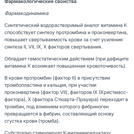
Фармакологические свойства
Фармакодинамика
Синтетический водорастворимый аналог витамина К
способствует синтезу протромбина и проконвертина,
повышает свертываемость крови за счет усиления
синтеза II, VII, IX, X факторов свертывания.
Обладает гемостатическим действием (при дефиците
витамина К возникает повышенная кровоточивость).
В крови протромбин (фактор II) в присутствии
тромбопластина и кальция, при участии
проконвертина (фактор VII), факторов ІХ (Кристмасс-
фактора), Х (фактора Стюарта-Прауера) переходит в
тромбин, под влиянием которого фибриноген
превращается в фибрин, составляющий основу
сгустка крови (тромба).
Субстратно стимулирует К-витаминредуктазу,