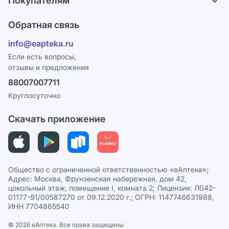
Покупателям
Карьера
Что с моим заказом?
Оплата
Поставщики
Обратная связь
Ответы на вопросы
Отзывы
Лицензия
info@eapteka.ru
Блог
Программа СберСпасибо
Реклама на сайте
Если есть вопросы,
отзывы и предложения
Политика конфиденциальности
Ваши товары на ЕАПТЕКЕ
88007007711
Пользовательское соглашение
Сотрудничество для аптек
Круглосуточно
Политика рекомендаций
СМИ о нас
Скачать приложение
Этика и соответствие
Политика в отношении обработки персональных данных
Общество с ограниченной ответственностью «еАптека»;
Адрес: Москва, Фрунзенская набережная, дом 42,
цокольный этаж, помещение I, комната 2; Лицензия: Л042-
01177-91/00587270 от 09.12.2020 г.; ОГРН: 1147746631988,
ИНН 7704865540
© 2026 eАптека. Все права защищены