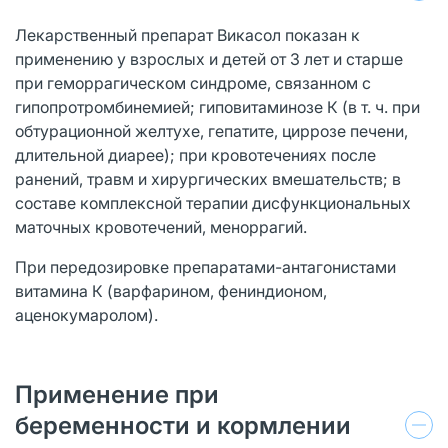
Лекарственный препарат Викасол показан к
применению у взрослых и детей от 3 лет и старше
при геморрагическом синдроме, связанном с
гипопротромбинемией; гиповитаминозе К (в т. ч. при
обтурационной желтухе, гепатите, циррозе печени,
длительной диарее); при кровотечениях после
ранений, травм и хирургических вмешательств; в
составе комплексной терапии дисфункциональных
маточных кровотечений, меноррагий.
При передозировке препаратами-антагонистами
витамина К (варфарином, фениндионом,
аценокумаролом).
Применение при
беременности и кормлении