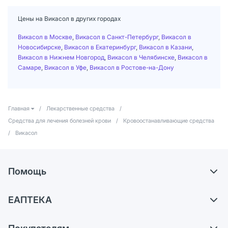
Цены на Викасол в других городах
Викасол в Москве
,
Викасол в Санкт-Петербург
,
Викасол в
Новосибирске
,
Викасол в Екатеринбург
,
Викасол в Казани
,
Викасол в Нижнем Новгород
,
Викасол в Челябинске
,
Викасол в
Самаре
,
Викасол в Уфе
,
Викасол в Ростове-на-Дону
Главная
/
Лекарственные средства
/
Средства для лечения болезней крови
/
Кровоостанавливающие средства
/
Викасол
Помощь
Доставка
ЕАПТЕКА
Самовывоз из аптек
О компании
Обмен и возврат