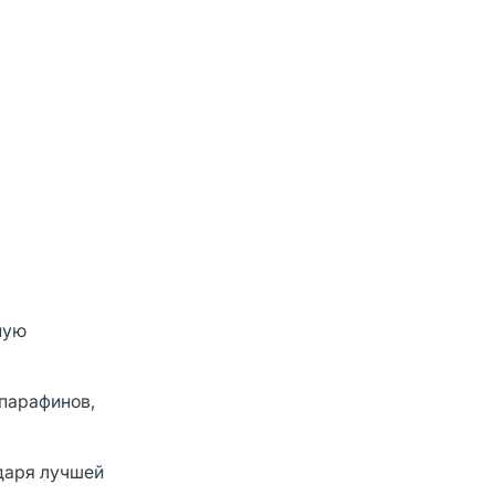
ную
 парафинов,
одаря лучшей