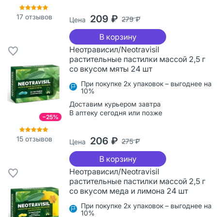
17
отзывов
209 ₽
279 ₽
Цена
В корзину
Неотрависил/Neotravisil
растительные пастилки массой 2,5 г
со вкусом мяты 24 шт
При покупке 2х упаковок – выгоднее на
10%
Доставим курьером завтра
В аптеку сегодня или позже
−25%
15
отзывов
206 ₽
275 ₽
Цена
В корзину
Неотрависил/Neotravisil
растительные пастилки массой 2,5 г
со вкусом меда и лимона 24 шт
При покупке 2х упаковок – выгоднее на
10%