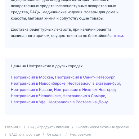
лекарственных средств: безрецептурные лекарственные
средства, БАДы, медицинские изделия, товары для дома и
красоты, бытовая химия и сопутствующие товары.
Доставка рецептурных лекарств, при наличии рецепта
выписанного врачом, осуществляется до ближайшей
аптеки
.
Цены на Неотрависил в других городах
Неотрависил в Москве
,
Неотрависил в Санкт-Петербург
,
Неотрависил в Новосибирске
,
Неотрависил в Екатеринбург
,
Неотрависил в Казани
,
Неотрависил в Нижнем Новгород
,
Неотрависил в Челябинске
,
Неотрависил в Самаре
,
Неотрависил в Уфе
,
Неотрависил в Ростове-на-Дону
Главная
/
БАД и продукты питания
/
Биологически активные добавки
/
БАД при простуде
/
От кашля
/
Неотрависил