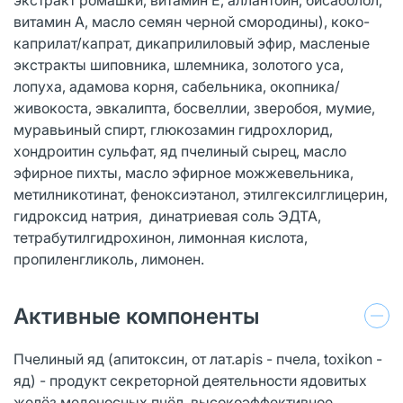
витамин А, масло семян черной смородины), коко-
каприлат/капрат, дикаприлиловый эфир, масленые
экстракты шиповника, шлемника, золотого уса,
лопуха, адамова корня, сабельника, окопника/
живокоста, эвкалипта, босвеллии, зверобоя, мумие,
муравьиный спирт, глюкозамин гидрохлорид,
хондроитин сульфат, яд пчелиный сырец, масло
эфирное пихты, масло эфирное можжевельника,
метилникотинат, феноксиэтанол, этилгексилглицерин,
гидроксид натрия, динатриевая соль ЭДТА,
тетрабутилгидрохинон, лимонная кислота,
пропиленгликоль, лимонен.
Активные компоненты
Пчелиный яд (апитоксин, от лат.apis - пчела, toxikon -
яд) - продукт секреторной деятельности ядовитых
желёз медоносных пчёл, высокоэффективное