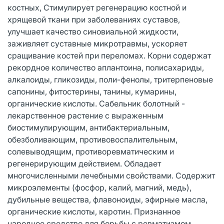
костных, Стимулирует регенерацию костной и
хрящевой ткани при заболеваниях суставов,
улучшает качество синовиальной жидкости,
заживляет суставные микротравмы, ускоряет
сращивание костей при переломах. Корни содержат
рекордное количество аплантоина, полисахариды,
алкалоиды, гликозиды, поли-фенолы, тритерпеновые
сапонины, фитостерины, танины, кумарины,
органические кислоты. Сабельник болотный -
лекарственное растение с выраженным
биостимулирующим, антибактериальным,
обезболивающим, противовоспалительным,
солевыводящим, противоревматическим и
регенерирующим действием. Обладает
многочисленными лечебными свойствами. Содержит
микроэлементы (фосфор, калий, магний, медь),
дубильные вещества, флавоноиды, эфирные масла,
органические кислоты, каротин. Признанное
народное средство для борьбы с ревматизмом,