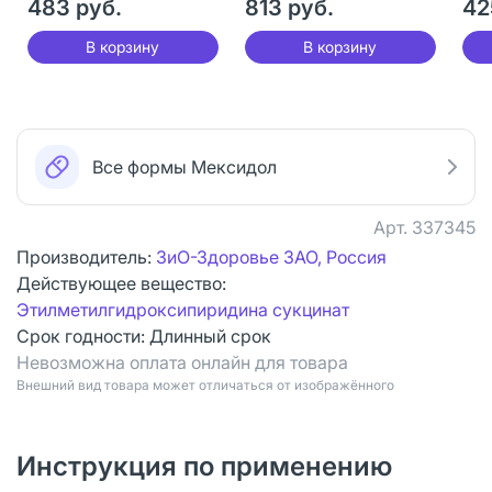
483 руб.
813 руб.
42
В корзину
В корзину
Все формы Мексидол
Арт.
337345
Производитель:
ЗиО-Здоровье ЗАО, Россия
Действующее вещество:
Этилметилгидроксипиридина сукцинат
Срок годности:
Длинный срок
Невозможна оплата онлайн для товара
Bнешний вид товара может отличаться от изображённого
Инструкция по применению