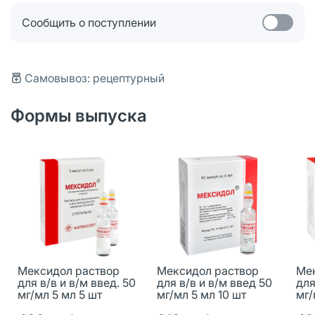
Сообщить о поступлении
Самовывоз: рецептурный
Формы выпуска
Мексидол раствор
Мексидол раствор
Мек
для в/в и в/м введ. 50
для в/в и в/м введ 50
для
мг/мл 5 мл 5 шт
мг/мл 5 мл 10 шт
мг/