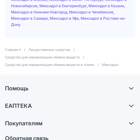
Новосибирске
,
Мексидол в Екатеринбург
,
Мексидол в Казани
,
Мексидол в Нижнем Новгород
,
Мексидол в Челябинске
,
Мексидол в Самаре
,
Мексидол в Уфе
,
Мексидол в Ростове-на-
Дону
Главная
/
Лекарственные средства
/
Средства для нормализации обмена веществ
/
Средства для нормализации обмена веществ в тканях
/
Мексидол
Помощь
Доставка
ЕАПТЕКА
Самовывоз из аптек
О компании
Обмен и возврат
Покупателям
Карьера
Что с моим заказом?
Оплата
Поставщики
Обратная связь
Ответы на вопросы