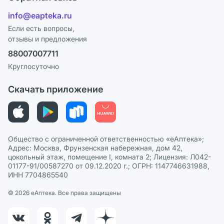
Отзывы
Лицензия
info@eapteka.ru
Блог
Программа СберСпасибо
Реклама на сайте
Если есть вопросы,
отзывы и предложения
Политика конфиденциальности
Ваши товары на ЕАПТЕКЕ
88007007711
Пользовательское соглашение
Сотрудничество для аптек
Круглосуточно
Политика рекомендаций
СМИ о нас
Скачать приложение
Этика и соответствие
Политика в отношении обработки персональных данных
Общество с ограниченной ответственностью «еАптека»;
Адрес: Москва, Фрунзенская набережная, дом 42,
цокольный этаж, помещение I, комната 2; Лицензия: Л042-
01177-91/00587270 от 09.12.2020 г.; ОГРН: 1147746631988,
ИНН 7704865540
© 2026 eАптека. Все права защищены