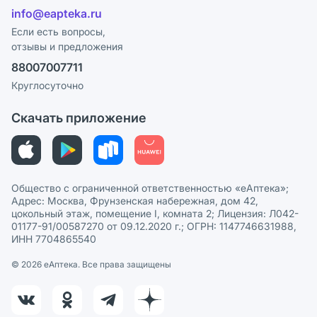
Отзывы
Лицензия
info@eapteka.ru
Блог
Программа СберСпасибо
Реклама на сайте
Если есть вопросы,
отзывы и предложения
Политика конфиденциальности
Ваши товары на ЕАПТЕКЕ
88007007711
Пользовательское соглашение
Сотрудничество для аптек
Круглосуточно
Политика рекомендаций
СМИ о нас
Скачать приложение
Этика и соответствие
Политика в отношении обработки персональных данных
Общество с ограниченной ответственностью «еАптека»;
Адрес: Москва, Фрунзенская набережная, дом 42,
цокольный этаж, помещение I, комната 2; Лицензия: Л042-
01177-91/00587270 от 09.12.2020 г.; ОГРН: 1147746631988,
ИНН 7704865540
© 2026 eАптека. Все права защищены