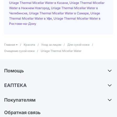
Uriage Thermal Micellar Water в Казани
,
Uriage Thermal Micellar
Water в Нижнем Новгород
,
Uriage Thermal Micellar Water в
Челябинске
,
Uriage Thermal Micellar Water в Самаре
,
Uriage
Thermal Micellar Water в Уфе
,
Uriage Thermal Micellar Water в
Ростове-на-Дону
Главная
/
Красота
/
Уход за лицом
/
Для сухой кожи
/
Очищение сухой кожи
/
Uriage Thermal Micellar Water
Помощь
Доставка
ЕАПТЕКА
Самовывоз из аптек
О компании
Обмен и возврат
Покупателям
Карьера
Что с моим заказом?
Оплата
Поставщики
Обратная связь
Ответы на вопросы