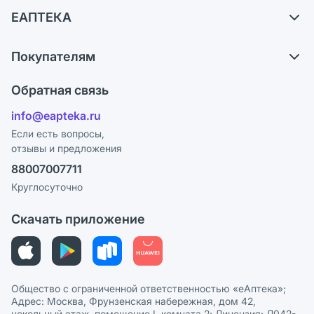
Доставка
ЕАПТЕКА
Самовывоз из аптек
О компании
Обмен и возврат
Покупателям
Карьера
Что с моим заказом?
Оплата
Поставщики
Обратная связь
Ответы на вопросы
Отзывы
Лицензия
info@eapteka.ru
Блог
Программа СберСпасибо
Реклама на сайте
Если есть вопросы,
отзывы и предложения
Политика конфиденциальности
Ваши товары на ЕАПТЕКЕ
88007007711
Пользовательское соглашение
Сотрудничество для аптек
Круглосуточно
Политика рекомендаций
СМИ о нас
Скачать приложение
Этика и соответствие
Политика в отношении обработки персональных данных
Общество с ограниченной ответственностью «еАптека»;
Адрес: Москва, Фрунзенская набережная, дом 42,
цокольный этаж, помещение I, комната 2; Лицензия: Л042-