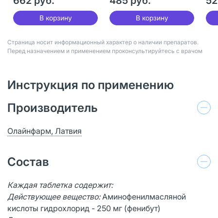
662 руб.
485 руб.
52
В корзину
В корзину
Страница носит информационный характер о наличии препаратов.
Перед назначением и применением проконсультируйтесь с врачом
Инструкция по применению
Производитель
Олайнфарм, Латвия
Состав
Каждая таблетка содержит:
Действующее вещество:
Аминофенилмасляной
кислоты гидрохлорид - 250 мг (фенибут)