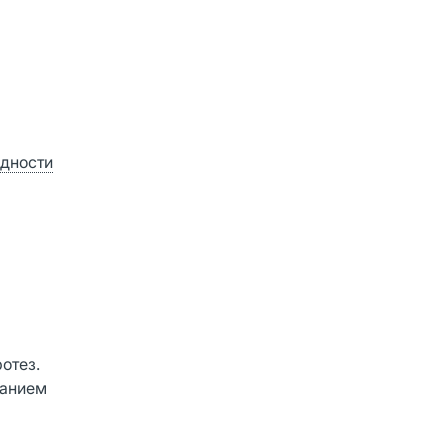
одности
отез.
ванием