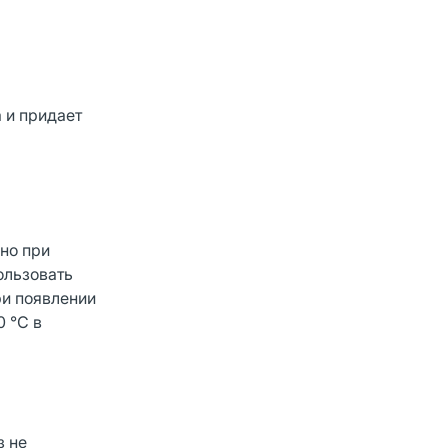
 и придает
но при
ользовать
ри появлении
 °С в
з не