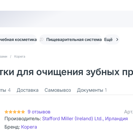
чебная косметика
Пищеварительная система
Ещё
езами
/
Корега
тки для очищения зубных пр
нты
4
Доставка
Самовывоз
Документы
1
9 отзывов
Арт
Производитель:
Stafford Miller (Ireland) Ltd., Ирландия
Бренд:
Корега