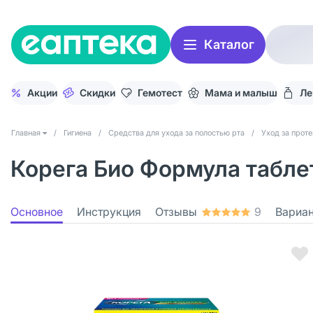
Каталог
Акции
Скидки
Гемотест
Мама и малыш
Ле
Главная
/
Гигиена
/
Средства для ухода за полостью рта
/
Уход за прот
Корега Био Формула табле
Основное
Инструкция
Отзывы
9
Вариа