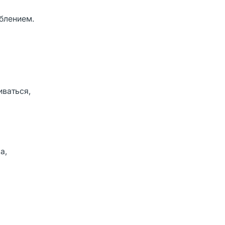
еблением.
иваться,
а,