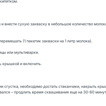
кипятком.
и и внести сухую закваску в небольшое количество молок
еремешать (1 пакетик закваски на 1 литр молока).
ицы или мультиварки.
ть крышкой и включить.
нии сгустка, необходимо достать стаканчики, накрыть кр
овался – продлить время сквашивания еще на 30-60 минут