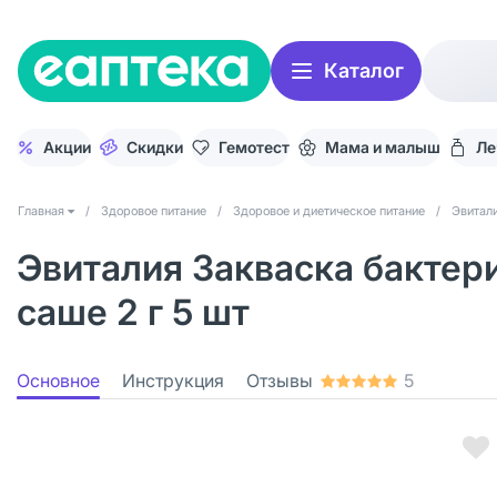
Каталог
Акции
Скидки
Гемотест
Мама и малыш
Ле
Главная
/
Здоровое питание
/
Здоровое и диетическое питание
/
Эвитали
Эвиталия Закваска бактер
саше 2 г 5 шт
Основное
Инструкция
Отзывы
5