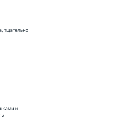
а, тщательно
ышками и
 и