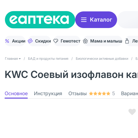
Каталог
Акции
Скидки
Гемотест
Мама и малыш
Ле
Главная
/
БАД и продукты питания
/
Биологически активные добавки
/
Б
KWC Соевый изофлавон кап
Основное
Инструкция
Отзывы
5
Вариа