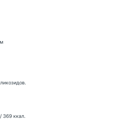
ем
гликозидов.
 / 369 ккал.