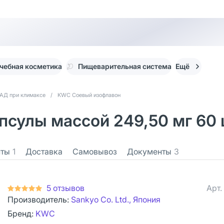
чебная косметика
Пищеварительная система
Ещё
АД при климаксе
/
KWC Соевый изофлавон
сулы массой 249,50 мг 60
нты
1
Доставка
Самовывоз
Документы
3
5 отзывов
Арт.
Производитель:
Sankyo Co. Ltd., Япония
Бренд:
KWC