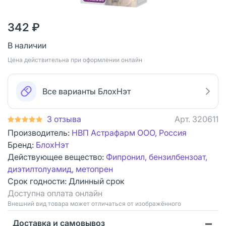
342 ₽
В наличии
Цена действительна при оформлении онлайн
Все варианты БлохНэт
3 отзыва
Арт.
320611
Производитель:
НВП Астрафарм ООО, Россия
Бренд:
БлохНэт
Действующее вещество:
Фипронил, бензилбензоат,
диэтилтолуамид, метопрен
Срок годности:
Длинный срок
Доступна оплата онлайн
Bнешний вид товара может отличаться от изображённого
Доставка и самовывоз