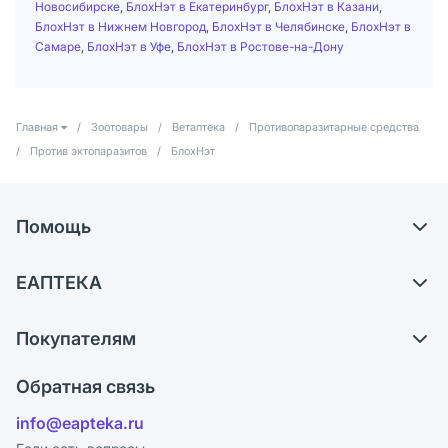
Новосибирске
,
БлохНэт в Екатеринбург
,
БлохНэт в Казани
,
БлохНэт в Нижнем Новгород
,
БлохНэт в Челябинске
,
БлохНэт в
Самаре
,
БлохНэт в Уфе
,
БлохНэт в Ростове-на-Дону
Главная
/
Зоотовары
/
Ветаптека
/
Противопаразитарные средства
/
Против эктопаразитов
/
БлохНэт
Помощь
Доставка
ЕАПТЕКА
Самовывоз из аптек
О компании
Обмен и возврат
Покупателям
Карьера
Что с моим заказом?
Оплата
Поставщики
Обратная связь
Ответы на вопросы
Отзывы
Лицензия
info@eapteka.ru
Блог
Программа СберСпасибо
Реклама на сайте