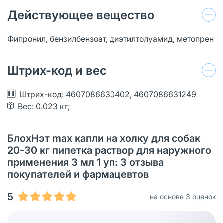
Действующее вещество
Фипронил, бензилбензоат, диэтилтолуамид, метопрен
Штрих-код и вес
Штрих-код: 4607086630402, 4607086631249
Вес: 0.023 кг;
БлохНэт max капли на холку для собак
20-30 кг пипетка раствор для наружного
применения 3 мл 1 уп: 3 отзыва
покупателей и фармацевтов
5
на основе 3 оценок