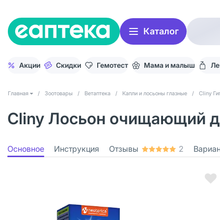
Каталог
Акции
Скидки
Гемотест
Мама и малыш
Ле
Главная
/
Зоотовары
/
Ветаптека
/
Капли и лосьоны глазные
/
Cliny Г
Cliny Лосьон очищающий д
Основное
Инструкция
Отзывы
2
Вариа