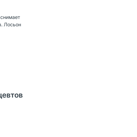
 снимает
з. Лосьон
цевтов