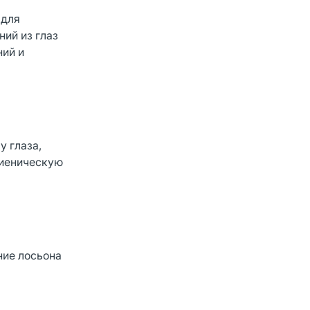
 для
ий из глаз
ний и
у глаза,
гиеническую
ние лосьона