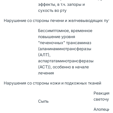
эффекты, в т.ч. запоры и
сухость во рту
Нарушение со стороны печени и желчевыводящих путе
Бессимптомное, временное
повышение уровня
"печеночных" трансаминаз
(аланинаминотрансферазы
(АЛТ),
аспартатаминотрансферазы
(ACT)), особенно в начале
лечения
Нарушения со стороны кожи и подкожных тканей
Реакция
светочув
Сыпь
Алопеция