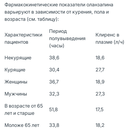
Фармакокинетические показатели оланзапина
варьируют в зависимости от курения, пола и
возраста (см. таблицу):
Период
Характеристики
Клиренс в
полувыведения
пациентов
плазме (л/ч)
(часы)
Некурящие
38,6
18,6
Курящие
30,4
27,7
Женщины
36,7
18,9
Мужчины
32,3
27,3
В возрасте от 65
51,8
17,5
лет и старше
Моложе 65 лет
33,8
18,2