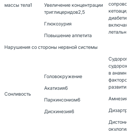
сопрово
массы тела1
Увеличение концентрации
кетоацид
триглицеридов2,5
диабетич
Глюкозурия
включая 
летальны
Повышение аппетита
Нарушения со стороны нервной системы
Судороги 
судорожн
в анамнез
Головокружение
факторов 
развития)
Акатизия6
Сонливость
Амнезия
Паркинсонизм6
Дизартри
Дискинезия6
Дистония
окулогир