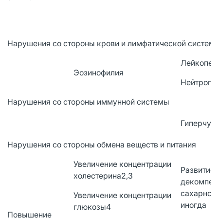
Нарушения со стороны крови и лимфатической систем
Лейкопен
Эозинофилия
Нейтропе
Нарушения со стороны иммунной системы
Гиперчув
Нарушения со стороны обмена веществ и питания
Увеличение концентрации
Развитие 
холестерина2,3
декомпен
сахарного
Увеличение концентрации
иногда
глюкозы4
Повышение