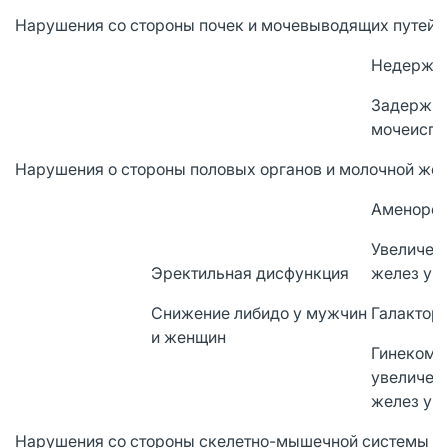
Нарушения со стороны почек и мочевыводящих путей
Недержан
Задержк
мочеиспу
Нарушения о стороны половых органов и молочной же
Аменоре
Увеличен
Эректильная дисфункция
желез у 
Снижение либидо у мужчин
Галактор
и женщин
Гинекома
увеличен
желез у 
Нарушения со стороны скелетно-мышечной системы