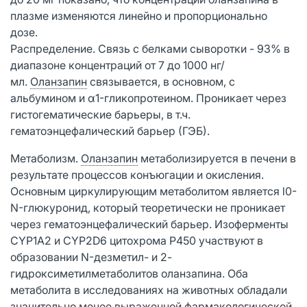
плазме изменяются линейно и пропорционально
дозе.
Распределение. Связь с белками сыворотки - 93% в
диапазоне концентраций от 7 до 1000 нг/
мл.
Оланзапин
связывается, в основном, с
альбумином и α1-гликопротеином. Проникает через
гистогематические барьеры, в т.ч.
гематоэнцефалический барьер (ГЭБ).
Метаболизм.
Оланзапин
метаболизируется в печени в
результате процессов конъюгации и окисления.
Основным циркулирующим метаболитом является l0-
N-глюкуронид, который теоретически не проникает
через гематоэнцефалический барьер. Изоферменты
CYP1A2 и CYP2D6 цитохрома Р450 участвуют в
образовании N-дезметил- и 2-
гидроксиметилметаболитов оланзапина. Оба
метаболита в исследованиях на животных обладали
значительно менее выраженной фармакологической