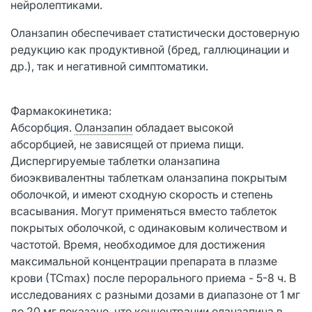
нейролептиками.
Оланзапин обеспечивает статистически достоверную
редукцию как продуктивной (бред, галлюцинации и
др.), так и негативной симптоматики.
Фармакокинетика:
Абсорбция.
Оланзапин
обладает высокой
абсорбцией, не зависящей от приема пищи.
Диспергируемые таблетки оланзапина
биоэквивалентны таблеткам оланзапина покрытым
оболочкой, и имеют сходную скорость и степень
всасывания. Могут применяться вместо таблеток
покрытых оболочкой, с одинаковым количеством и
частотой. Время, необходимое для достижения
максимальной концентрации препарата в плазме
крови (ТСmах) после перорального приема - 5-8 ч. В
исследованиях с разными дозами в диапазоне от 1 мг
до 20 мг показано, что концентрации оланзапина в