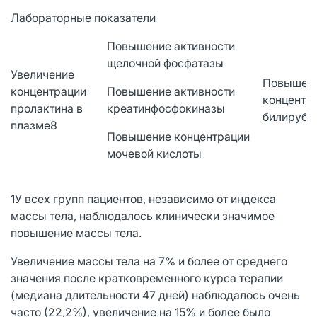
Лабораторные показатели
Повышение активности
щелочной фосфатазы
Увеличение
Повышен
концентрации
Повышение активности
концентр
пролактина в
креатинфосфокиназы
билируби
плазме8
Повышение концентрации
мочевой кислоты
1У всех групп пациентов, независимо от индекса
массы тела, наблюдалось клинически значимое
повышение массы тела.
Увеличение массы тела на 7% и более от среднего
значения после кратковременного курса терапии
(медиана длительности 47 дней) наблюдалось очень
часто (22,2%), увеличение на 15% и более было