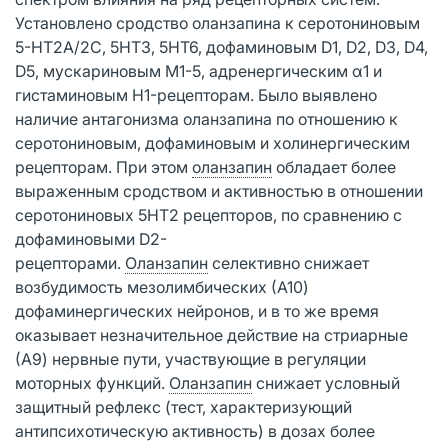
Установлено сродство оланзапина к серотониновым
5-НТ2А/2С, 5НТ3, 5НТ6, дофаминовым D1, D2, D3, D4,
D5, мускариновым М1-5, адренергическим α1 и
гистаминовым H1-рецепторам. Было выявлено
наличие антагонизма оланзапина по отношению к
серотониновым, дофаминовым и холинергическим
рецепторам. При этом
оланзапин
обладает более
выраженным сродством и активностью в отношении
серотониновых 5НТ2 рецепторов, по сравнению с
дофаминовыми D2-
рецепторами.
Оланзапин
селективно снижает
возбудимость мезолимбических (А10)
дофаминергических нейронов, и в то же время
оказывает незначительное действие на стриарные
(А9) нервные пути, участвующие в регуляции
моторных функций.
Оланзапин
снижает условный
защитный рефлекс (тест, характеризующий
антипсихотическую активность) в дозах более