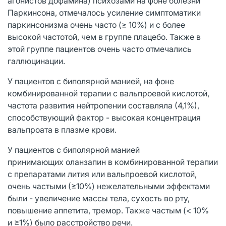
агонистов дофамина) психозами на фоне болезни
Паркинсона, отмечалось усиление симптоматики
паркинсонизма очень часто (≥ 10%) и с более
высокой частотой, чем в группе плацебо. Также в
этой группе пациентов очень часто отмечались
галлюцинации.
У пациентов с биполярной манией, на фоне
комбинированной терапии с вальпроевой кислотой,
частота развития нейтропении составляла (4,1%),
способствующий фактор - высокая концентрация
вальпроата в плазме крови.
У пациентов с биполярной манией
принимающих оланзапин в комбинированной терапии
с препаратами лития или вальпроевой кислотой,
очень частыми (≥10%) нежелательными эффектами
были - увеличение массы тела, сухость во рту,
повышение аппетита, тремор. Также частым (< 10%
и ≥1%) было расстройство речи.