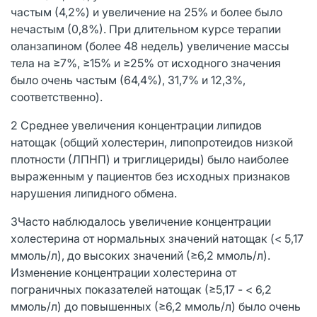
частым (4,2%) и увеличение на 25% и более было
нечастым (0,8%). При длительном курсе терапии
оланзапином (более 48 недель) увеличение массы
тела на ≥7%, ≥15% и ≥25% от исходного значения
было очень частым (64,4%), 31,7% и 12,3%,
соответственно).
2 Среднее увеличения концентрации липидов
натощак (общий холестерин, липопротеидов низкой
плотности (ЛПНП) и триглицериды) было наиболее
выраженным у пациентов без исходных признаков
нарушения липидного обмена.
3Часто наблюдалось увеличение концентрации
холестерина от нормальных значений натощак (< 5,17
ммоль/л), до высоких значений (≥6,2 ммоль/л).
Изменение концентрации холестерина от
пограничных показателей натощак (≥5,17 - < 6,2
ммоль/л) до повышенных (≥6,2 ммоль/л) было очень