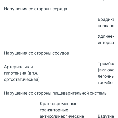
Нарушения со стороны сердца
Брадикар
коллапсом
Удлинени
интервал
Нарушения со стороны сосудов
Тромбоэм
Артериальная
(включая
гипотензия (в т.ч.
легочных 
ортостатическая)
тромбоз г
Нарушение со стороны пищеварительной системы
Кратковременные,
транзиторные
антихолинергические
Вздутие 