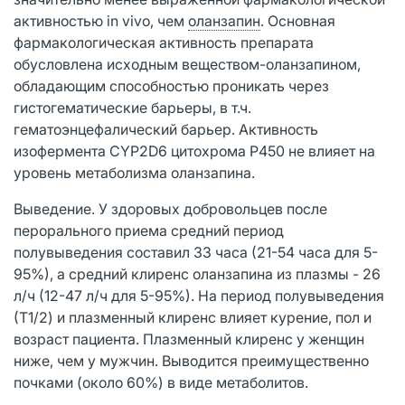
активностью in vivo, чем
оланзапин
. Основная
фармакологическая активность препарата
обусловлена исходным веществом-оланзапином,
обладающим способностью проникать через
гистогематические барьеры, в т.ч.
гематоэнцефалический барьер. Активность
изофермента CYP2D6 цитохрома Р450 не влияет на
уровень метаболизма оланзапина.
Выведение. У здоровых добровольцев после
перорального приема средний период
полувыведения составил 33 часа (21-54 часа для 5-
95%), а средний клиренс оланзапина из плазмы - 26
л/ч (12-47 л/ч для 5-95%). На период полувыведения
(Т1/2) и плазменный клиренс влияет курение, пол и
возраст пациента. Плазменный клиренс у женщин
ниже, чем у мужчин. Выводится преимущественно
почками (около 60%) в виде метаболитов.