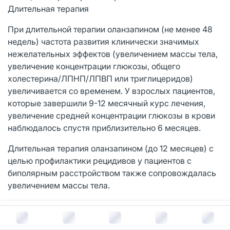
Длительная терапия
При длительной терапии оланзапином (не менее 48
недель) частота развития клинически значимых
нежелательных эффектов (увеличением массы тела,
увеличение концентрации глюкозы, общего
холестерина/ЛПНП/ЛПВП или триглицеридов)
увеличивается со временем. У взрослых пациентов,
которые завершили 9-12 месячный курс лечения,
увеличение средней концентрации глюкозы в крови
наблюдалось спустя приблизительно 6 месяцев.
Длительная терапия оланзапином (до 12 месяцев) с
целью профилактики рецидивов у пациентов с
биполярным расстройством также сопровождалась
увеличением массы тела.
Не рекомендуется применять оланзапин у детей.
В корзину за
580
руб.
Не рекомендовано применение оланзапина у детей и