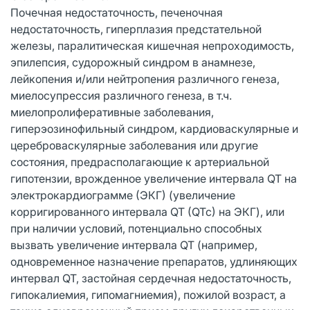
Почечная недостаточность, печеночная
недостаточность, гиперплазия предстательной
железы, паралитическая кишечная непроходимость,
эпилепсия, судорожный синдром в анамнезе,
лейкопения и/или нейтропения различного генеза,
миелосупрессия различного генеза, в т.ч.
миелопролиферативные заболевания,
гиперэозинофильный синдром, кардиоваскулярные и
цереброваскулярные заболевания или другие
состояния, предрасполагающие к артериальной
гипотензии, врожденное увеличение интервала QT на
электрокардиограмме (ЭКГ) (увеличение
корригированного интервала QT (QTc) на ЭКГ), или
при наличии условий, потенциально способных
вызвать увеличение интервала QT (например,
одновременное назначение препаратов, удлиняющих
интервал QT, застойная сердечная недостаточность,
гипокалиемия, гипомагниемия), пожилой возраст, а