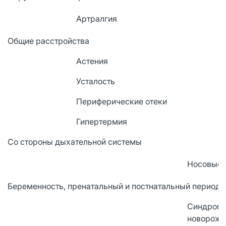
Артралгия
Общие расстройства
Астения
Усталость
Периферические отеки
Гипертермия
Со стороны дыхательной системы
Носовые 
Беременность, пренатальный и постнатальный период
Синдром 
новорож