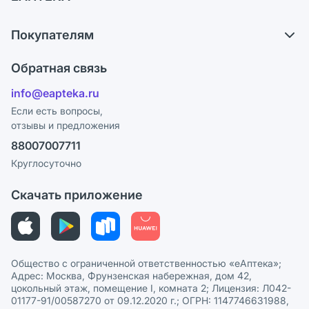
Самовывоз из аптек
О компании
Обмен и возврат
Покупателям
Карьера
Что с моим заказом?
Оплата
Поставщики
Обратная связь
Ответы на вопросы
Отзывы
Лицензия
info@eapteka.ru
Блог
Программа СберСпасибо
Реклама на сайте
Если есть вопросы,
отзывы и предложения
Политика конфиденциальности
Ваши товары на ЕАПТЕКЕ
88007007711
Пользовательское соглашение
Сотрудничество для аптек
Круглосуточно
Политика рекомендаций
СМИ о нас
Скачать приложение
Этика и соответствие
Политика в отношении обработки персональных данных
Общество с ограниченной ответственностью «еАптека»;
Адрес: Москва, Фрунзенская набережная, дом 42,
цокольный этаж, помещение I, комната 2; Лицензия: Л042-
01177-91/00587270 от 09.12.2020 г.; ОГРН: 1147746631988,