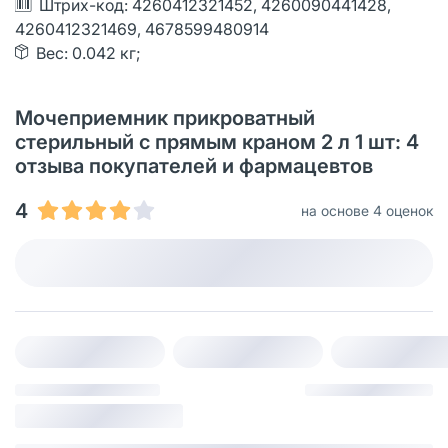
Штрих-код: 4260412321452, 4260090441428,
4260412321469, 4678599480914
Вес: 0.042 кг;
Мочеприемник прикроватный
стерильный с прямым краном 2 л 1 шт: 4
отзыва покупателей и фармацевтов
4
на основе 4 оценок