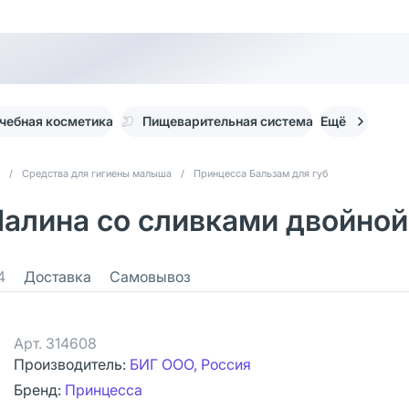
чебная косметика
Пищеварительная система
Ещё
/
Средства для гигиены малыша
/
Принцесса Бальзам для губ
алина со сливками двойной 
4
Доставка
Самовывоз
Арт.
314608
Производитель:
БИГ ООО, Россия
Бренд:
Принцесса