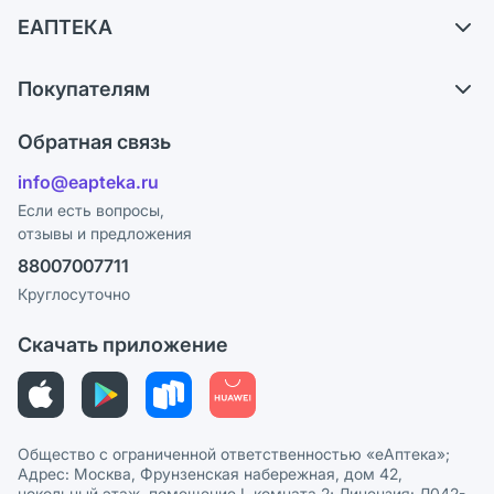
Доставка
ЕАПТЕКА
Самовывоз из аптек
О компании
Обмен и возврат
Покупателям
Карьера
Что с моим заказом?
Оплата
Поставщики
Обратная связь
Ответы на вопросы
Отзывы
Лицензия
info@eapteka.ru
Блог
Программа СберСпасибо
Реклама на сайте
Если есть вопросы,
отзывы и предложения
Политика конфиденциальности
Ваши товары на ЕАПТЕКЕ
88007007711
Пользовательское соглашение
Сотрудничество для аптек
Круглосуточно
Политика рекомендаций
СМИ о нас
Скачать приложение
Этика и соответствие
Политика в отношении обработки персональных данных
Общество с ограниченной ответственностью «еАптека»;
Адрес: Москва, Фрунзенская набережная, дом 42,
цокольный этаж, помещение I, комната 2; Лицензия: Л042-