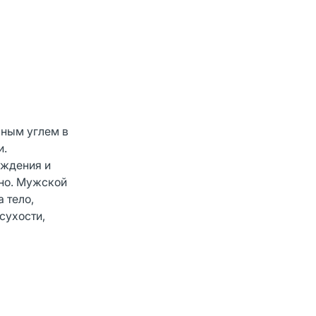
ьным углем в
и.
аждения и
ано. Мужской
 тело,
сухости,