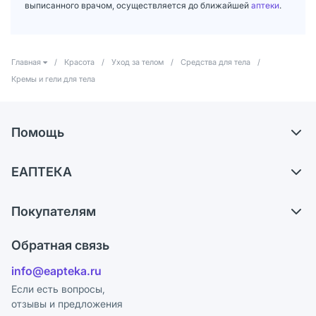
выписанного врачом, осуществляется до ближайшей
аптеки
.
Главная
/
Красота
/
Уход за телом
/
Средства для тела
/
Кремы и гели для тела
Помощь
Доставка
ЕАПТЕКА
Самовывоз из аптек
О компании
Обмен и возврат
Покупателям
Карьера
Что с моим заказом?
Оплата
Поставщики
Обратная связь
Ответы на вопросы
Отзывы
Лицензия
info@eapteka.ru
Блог
Программа СберСпасибо
Реклама на сайте
Если есть вопросы,
отзывы и предложения
Политика конфиденциальности
Ваши товары на ЕАПТЕКЕ