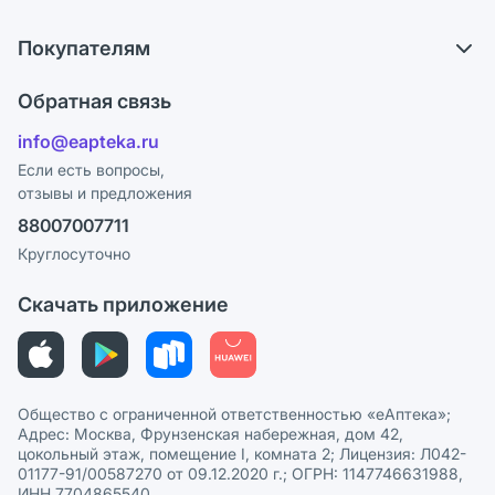
О компании
Обмен и возврат
Покупателям
Карьера
Что с моим заказом?
Оплата
Поставщики
Обратная связь
Ответы на вопросы
Отзывы
Лицензия
info@eapteka.ru
Блог
Программа СберСпасибо
Реклама на сайте
Если есть вопросы,
отзывы и предложения
Политика конфиденциальности
Ваши товары на ЕАПТЕКЕ
88007007711
Пользовательское соглашение
Сотрудничество для аптек
Круглосуточно
Политика рекомендаций
СМИ о нас
Скачать приложение
Этика и соответствие
Политика в отношении обработки персональных данных
Общество с ограниченной ответственностью «еАптека»;
Адрес: Москва, Фрунзенская набережная, дом 42,
цокольный этаж, помещение I, комната 2; Лицензия: Л042-
01177-91/00587270 от 09.12.2020 г.; ОГРН: 1147746631988,
ИНН 7704865540