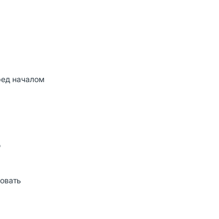
ред началом
о
зовать