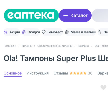
Каталог
Акции
Скидки
Гемотест
Мама и малыш
Ле
Главная
/
Гигиена
/
Средства женской гигиены
/
Тампоны
/
Ola! Тамп
Ola! Тампоны Super Plus Ш
Основное
Инструкция
Отзывы
36
Вари