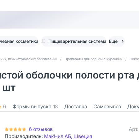
чебная косметика
Пищеварительная система
Ещё
ких, психиатрических заболеваний
/
Препараты для борьбы с курением
/
Нико
стой оболочки полости рта 
 шт
6
Формы выпуска
18
Доставка
Самовывоз
Док
6 отзывов
Арт
Производитель:
МакНил АБ, Швеция