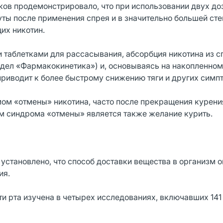
в продемонстрировало, что при использовании двух доз
уты после применения спрея и в значительно большей сте
их никотин.
 таблетками для рассасывания, абсорбция никотина из с
аздел «Фармакокинетика») и, основываясь на накопленном
приводит к более быстрому снижению тяги и других симп
ом «отмены» никотина, часто после прекращения курени
м синдрома «отмены» является также желание курить.
установлено, что способ доставки вещества в организм 
ия.
и рта изучена в четырех исследованиях, включавших 141 