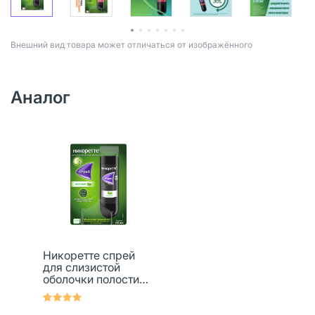
Bнешний вид товара может отличаться от изображённого
Аналог
Никоретте спрей
для слизистой
оболочки полости
рта дозированный 1
мг/доза 150 доз