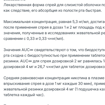
Лекарственная форма спрей для слизистой оболочки пол
как следствие, его абсорбция из полости рта быстрая.
Максимальная концентрация, равная 5,3 нг/мл, достигае
после применения спрея в дозах 1 и 2 мг площадь по
значения, полученные в исследованиях жевательной рез
сравнении с 0,33 и 0,33 ч×нг/мл).
Значения AUC∞ свидетельствуют о том, что биодоступн
рта сходна с биодоступностью при применении таблето
резинки. AUC∞ для спрея дозировкой 2 мг равнялась 1
дозировкой 4 мг и 26,7 ч×нг/мл для таблеток дозировкой
Средняя равновесная концентрация никотина в плазме 
впрыскивания спрея в дозе 1 мг каждые 30 мин), приме
жевательной резинки дозировкой 4 мг (1 подушечка кажд
таблетка каждый час).