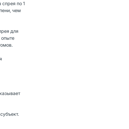
 спрея по 1
пени, чем
прея для
 опыте
томов.
я
оказывает
субъект.