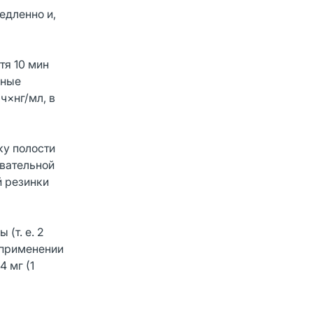
едленно и,
тя 10 мин
чные
ч×нг/мл, в
ку полости
евательной
й резинки
(т. е. 2
 применении
4 мг (1