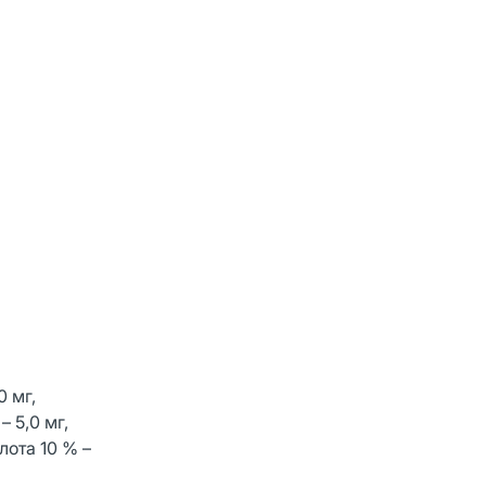
0 мг,
– 5,0 мг,
лота 10 % –