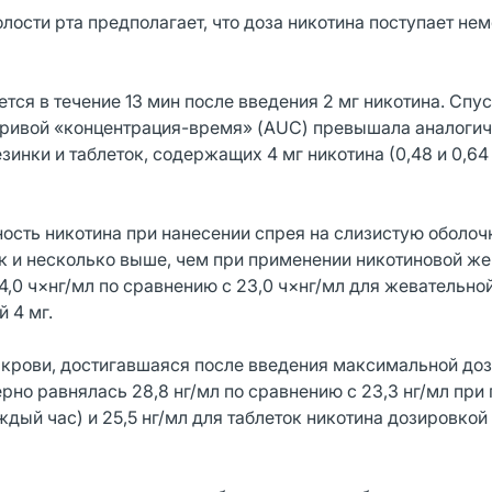
ости рта предполагает, что доза никотина поступает нем
тся в течение 13 мин после введения 2 мг никотина. Спус
д кривой «концентрация-время» (AUC) превышала аналоги
инки и таблеток, содержащих 4 мг никотина (0,48 и 0,64 
ость никотина при нанесении спрея на слизистую оболоч
к и несколько выше, чем при применении никотиновой ж
4,0 ч×нг/мл по сравнению с 23,0 ч×нг/мл для жевательно
 4 мг.
крови, достигавшаяся после введения максимальной дозы 
рно равнялась 28,8 нг/мл по сравнению с 23,3 нг/мл при
ый час) и 25,5 нг/мл для таблеток никотина дозировкой 