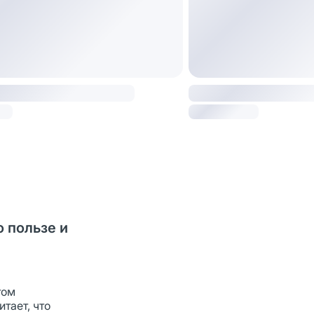
о пользе и
том
тает, что