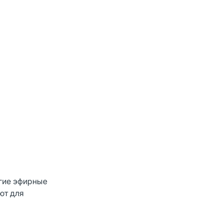
угие эфирные
ют для