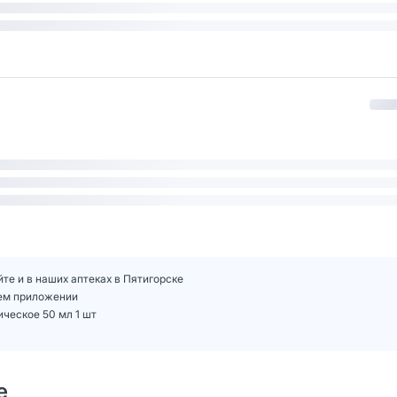
те и в наших аптеках в Пятигорске
шем приложении
ческое 50 мл 1 шт
е