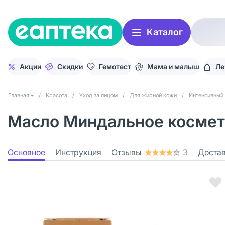
Каталог
Акции
Скидки
Гемотест
Мама и малыш
Ле
Главная
/
Красота
/
Уход за лицом
/
Для жирной кожи
/
Интенсивный 
Масло Миндальное космети
Основное
Инструкция
Отзывы
3
Доста