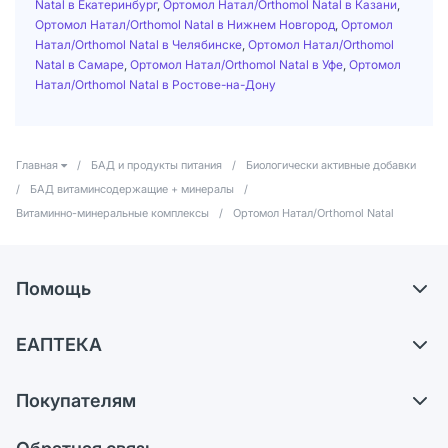
Natal в Екатеринбург
,
Ортомол Натал/Orthomol Natal в Казани
,
Ортомол Натал/Orthomol Natal в Нижнем Новгород
,
Ортомол
Натал/Orthomol Natal в Челябинске
,
Ортомол Натал/Orthomol
Natal в Самаре
,
Ортомол Натал/Orthomol Natal в Уфе
,
Ортомол
Натал/Orthomol Natal в Ростове-на-Дону
Главная
/
БАД и продукты питания
/
Биологически активные добавки
/
БАД витаминсодержащие + минералы
/
Витаминно-минеральные комплексы
/
Ортомол Натал/Orthomol Natal
Помощь
Доставка
ЕАПТЕКА
Самовывоз из аптек
О компании
Обмен и возврат
Покупателям
Карьера
Что с моим заказом?
Оплата
Поставщики