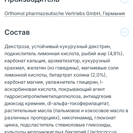
Orthomol pharmazeutische Vertriebs GmbH, Германия
Состав
Декстроза, устойчивый кукурузный декстрин,
подкислитель лимонная кислота, рыбий жир (4,9%),
карбонат кальция, ароматизатор, кукурузный
крахмал, желатин (из говядины), магниевые соли
лимонной кислоты, битартрат холина (2,0%),
карбонат магния, увлажнитель глицерин, l-
аскорбиновая кислота, покрывающий агент
гидроксипропилметилцеллюлоза, антиадгезив
диоксид кремния, dl-альфа-токоферилацетат,
растительные масла (пальмовое и кокосовое масло в
различных пропорциях), никотинамид, глюконат
цинка, подсластитель стевиоловые гликозиды,
культуры молочнокислых бактерий ( lactococcus