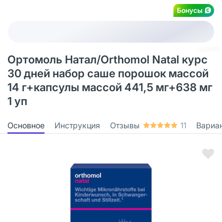
Бонусы
Ортомоль Натал/Orthomol Natal курс
30 дней набор саше порошок массой
14 г+капсулы массой 441,5 мг+638 мг
1 уп
Основное
Инструкция
Отзывы
11
Вариа