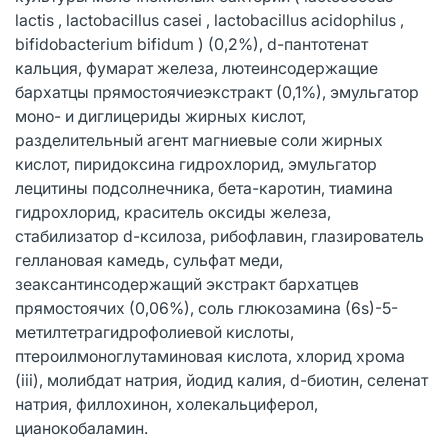
lactis , lactobacillus casei , lactobacillus acidophilus ,
bifidobacterium bifidum ) (0,2%), d-пантотенат
кальция, фумарат железа, лютеинсодержащие
бархатцы прямостоячиеэкстракт (0,1%), эмульгатор
моно- и диглицериды жирных кислот,
разделительный агент магниевые соли жирных
кислот, пиридоксина гидрохлорид, эмульгатор
лецитины подсолнечника, бета-каротин, тиамина
гидрохлорид, краситель оксиды железа,
стабилизатор d-ксилоза, рибофлавин, глазирователь
геллановая камедь, сульфат меди,
зеаксантинсодержащий экстракт бархатцев
прямостоячих (0,06%), соль глюкозамина (6s)-5-
метилтетрагидрофолиевой кислоты,
птероилмоноглутаминовая кислота, хлорид хрома
(iii), молибдат натрия, йодид калия, d-биотин, селенат
натрия, филлохинон, холекальциферол,
цианокобаламин.