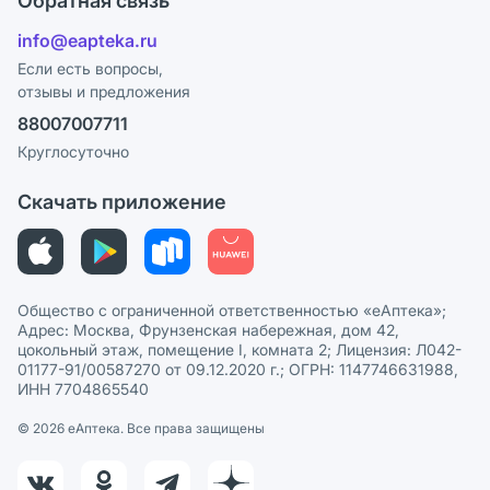
Обратная связь
Ответы на вопросы
Отзывы
Лицензия
info@eapteka.ru
Блог
Программа СберСпасибо
Реклама на сайте
Если есть вопросы,
отзывы и предложения
Политика конфиденциальности
Ваши товары на ЕАПТЕКЕ
88007007711
Пользовательское соглашение
Сотрудничество для аптек
Круглосуточно
Политика рекомендаций
СМИ о нас
Скачать приложение
Этика и соответствие
Политика в отношении обработки персональных данных
Общество с ограниченной ответственностью «еАптека»;
Адрес: Москва, Фрунзенская набережная, дом 42,
цокольный этаж, помещение I, комната 2; Лицензия: Л042-
01177-91/00587270 от 09.12.2020 г.; ОГРН: 1147746631988,
ИНН 7704865540
© 2026 eАптека. Все права защищены