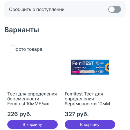
Сообщить о поступлении
Варианты
Тест для определения
Femitest Тест для
беременности
определения
Femitest 10мМЕ/мл
беременности 10мМЕ/
ультрачувствительны
мл
й струйный 1 шт
226 руб.
ультрачувствительны
327 руб.
й струйный 2 шт
В корзину
В корзину