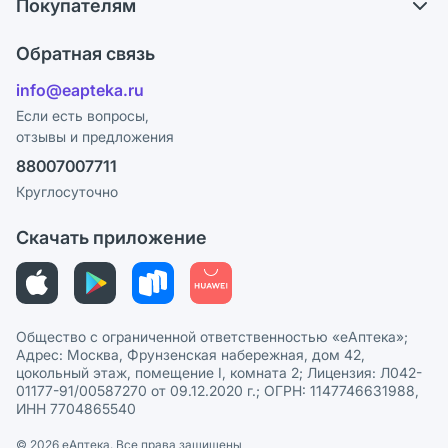
Покупателям
Карьера
Что с моим заказом?
Оплата
Поставщики
Обратная связь
Ответы на вопросы
Отзывы
Лицензия
info@eapteka.ru
Блог
Программа СберСпасибо
Реклама на сайте
Если есть вопросы,
отзывы и предложения
Политика конфиденциальности
Ваши товары на ЕАПТЕКЕ
88007007711
Пользовательское соглашение
Сотрудничество для аптек
Круглосуточно
Политика рекомендаций
СМИ о нас
Скачать приложение
Этика и соответствие
Политика в отношении обработки персональных данных
Общество с ограниченной ответственностью «еАптека»;
Адрес: Москва, Фрунзенская набережная, дом 42,
цокольный этаж, помещение I, комната 2; Лицензия: Л042-
01177-91/00587270 от 09.12.2020 г.; ОГРН: 1147746631988,
ИНН 7704865540
© 2026 eАптека. Все права защищены