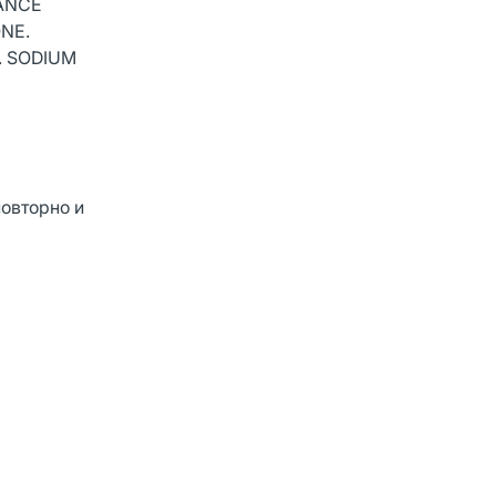
RANCE
NE.
. SODIUM
овторно и