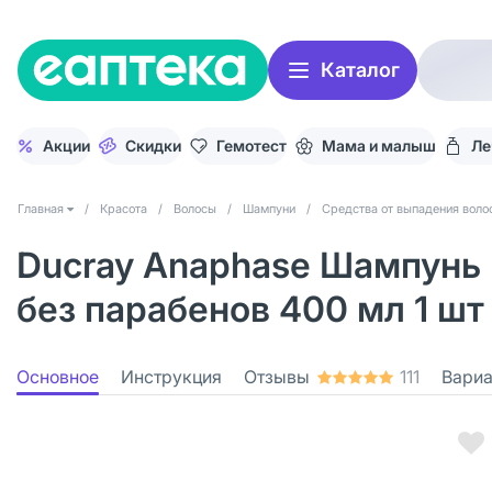
Каталог
Акции
Скидки
Гемотест
Мама и малыш
Ле
Главная
/
Красота
/
Волосы
/
Шампуни
/
Средства от выпадения воло
Ducray Anaphase Шампунь 
без парабенов 400 мл 1 шт
Основное
Инструкция
Отзывы
111
Вари