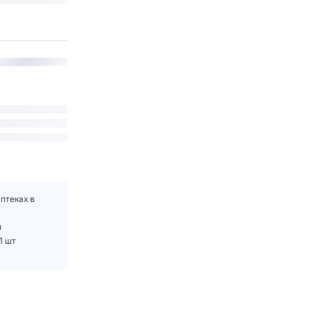
птеках в
и
1 шт