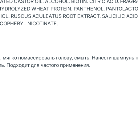
ED CASTOR OIL. ALCOHOL. BIOTIN. CITRIC ACID. FRAG
 HYDROLYZED WHEAT PROTEIN. PANTHENOL. PANTOLACTO
CL. RUSCUS ACULEATUS ROOT EXTRACT. SALICILIC ACID
OCOPHERYL NICOTINATE.
 мягко помассировать голову, смыть. Нанести шампунь п
ть. Подходит для частого применения.