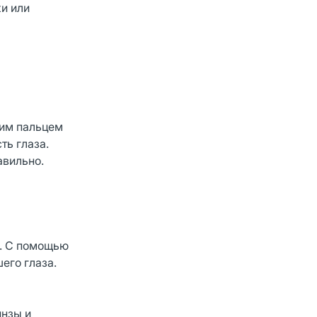
ки или
ним пальцем
ть глаза.
авильно.
и. С помощью
его глаза.
инзы и