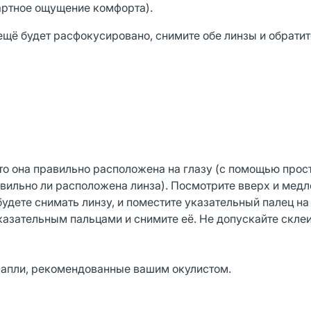
артное ощущение комфорта).
щё будет расфокусировано, снимите обе линзы и обратит
что она правильно расположена на глазу (с помощью прос
авильно ли расположена линза). Посмотрите вверх и мед
удете снимать линзу, и поместите указательный палец н
казательным пальцами и снимите её. Не допускайте скле
 капли, рекомендованные вашим окулистом.