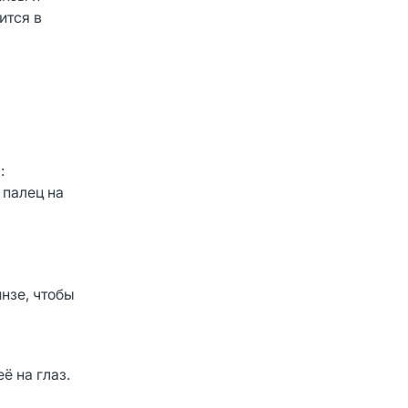
ится в
:
 палец на
нзе, чтобы
ё на глаз.