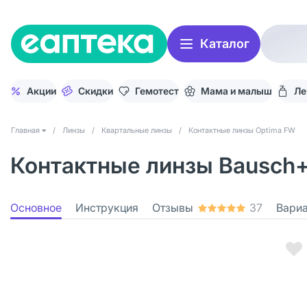
Каталог
Акции
Скидки
Гемотест
Мама и малыш
Ле
Главная
/
Линзы
/
Квартальные линзы
/
Контактные линзы Optima FW
Контактные линзы Bausch+L
Основное
Инструкция
Отзывы
37
Вари