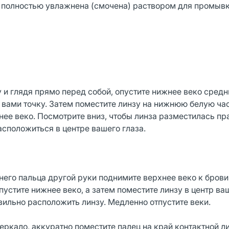
ла полностью увлажнена (смочена) раствором для промыв
у и глядя прямо перед собой, опустите нижнее веко сред
вами точку. Затем поместите линзу на нижнюю белую час
нее веко. Посмотрите вниз, чтобы линза разместилась пр
асположиться в центре вашего глаза.
него пальца другой руки поднимите верхнее веко к бров
пустите нижнее веко, а затем поместите линзу в центр ваш
вильно расположить линзу. Медленно отпустите веки.
еркало, аккуратно поместите палец на край контактной л