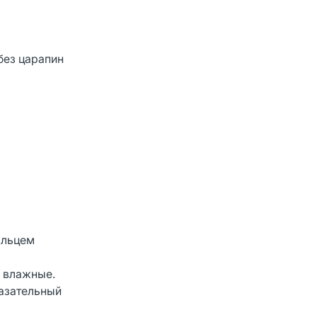
без царапин
альцем
м влажные.
казательный