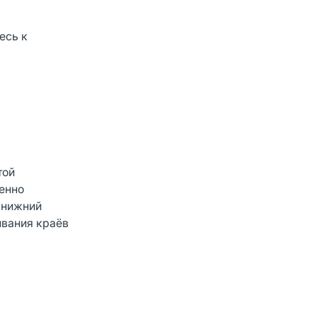
есь к
той
ленно
а нижний
ивания краёв