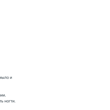
мыло и
ии.
ь ногти.