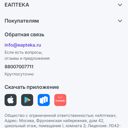
ЕАПТЕКА
Самовывоз из аптек
О компании
Обмен и возврат
Покупателям
Карьера
Что с моим заказом?
Оплата
Поставщики
Обратная связь
Ответы на вопросы
Отзывы
Лицензия
info@eapteka.ru
Блог
Программа СберСпасибо
Реклама на сайте
Если есть вопросы,
отзывы и предложения
Политика конфиденциальности
Ваши товары на ЕАПТЕКЕ
88007007711
Пользовательское соглашение
Сотрудничество для аптек
Круглосуточно
Политика рекомендаций
СМИ о нас
Скачать приложение
Этика и соответствие
Политика в отношении обработки персональных данных
Общество с ограниченной ответственностью «еАптека»;
Адрес: Москва, Фрунзенская набережная, дом 42,
цокольный этаж, помещение I, комната 2; Лицензия: Л042-