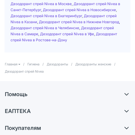
Дезодорант спрей Nivea в Москве
,
Дезодорант спрей Nivea в
Санкт-Петербург
,
Дезодорант спрей Nivea в Новосибирске
,
Дезодорант спрей Nivea в Екатеринбург
,
Дезодорант спрей
Nivea в Казани
,
Дезодорант спрей Nivea в Нижнем Новгород
,
Дезодорант спрей Nivea в Челябинске
,
Дезодорант спрей
Nivea в Самаре
,
Дезодорант спрей Nivea в Уфе
,
Дезодорант
спрей Nivea в Ростове-на-Дону
Главная
/
Гигиена
/
Дезодоранты
/
Дезодоранты женские
/
Дезодорант спрей Nivea
Помощь
Доставка
ЕАПТЕКА
Самовывоз из аптек
О компании
Обмен и возврат
Покупателям
Карьера
Что с моим заказом?