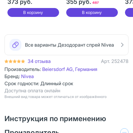
373 руб.
355 руб.
37
487
В корзину
В корзину
Все варианты Дезодорант спрей Nivea
34 отзыва
Арт.
252478
Производитель:
Beiersdorf AG, Германия
Бренд:
Nivea
Срок годности:
Длинный срок
Доступна оплата онлайн
Bнешний вид товара может отличаться от изображённого
Инструкция по применению
Производитель