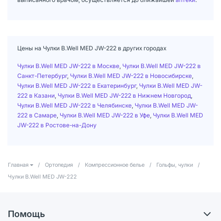
Цены на Чулки B.Well MED JW-222 в других городах
Чулки B.Well MED JW-222 в Москве
,
Чулки B.Well MED JW-222 в
Санкт-Петербург
,
Чулки B.Well MED JW-222 в Новосибирске
,
Чулки B.Well MED JW-222 в Екатеринбург
,
Чулки B.Well MED JW-
222 в Казани
,
Чулки B.Well MED JW-222 в Нижнем Новгород
,
Чулки B.Well MED JW-222 в Челябинске
,
Чулки B.Well MED JW-
222 в Самаре
,
Чулки B.Well MED JW-222 в Уфе
,
Чулки B.Well MED
JW-222 в Ростове-на-Дону
Главная
/
Ортопедия
/
Компрессионное белье
/
Гольфы, чулки
/
Чулки B.Well MED JW-222
Помощь