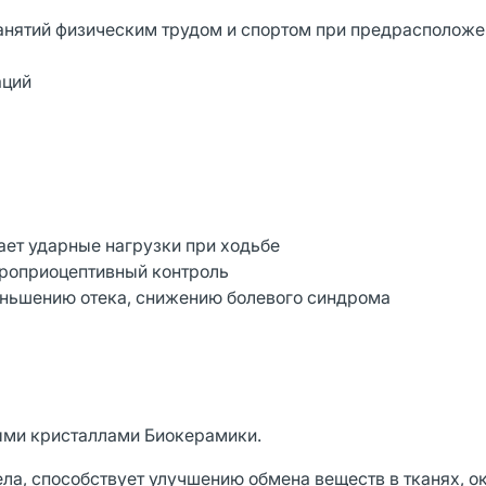
занятий физическим трудом и спортом при предрасположе
аций
ет ударные нагрузки при ходьбе
проприоцептивный контроль
ньшению отека, снижению болевого синдрома
ыми кристаллами Биокерамики.
ела, способствует улучшению обмена веществ в тканях,