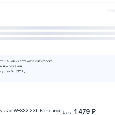
те и в наших аптеках в Пятигорске
шем приложении
сустав W-332 1 уп
 сустав W-332 XXL Бежевый
1 479 ₽
Цена