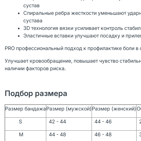
сустав
Спиральные ребра жесткости уменьшают ударны
сустава
3D технология вязки усиливает контроль стаби
Эластичные вставки улучшают посадку и приле
PRO профессиональный подход к профилактике боли в 
Улучшает кровообращение, повышает чувство стабильно
наличии факторов риска.
Подбор размера
Размер бандажа
Размер (мужской)
Размер (женский)
О
S
42 - 44
44 - 46
2
M
44 - 48
46 - 48
3