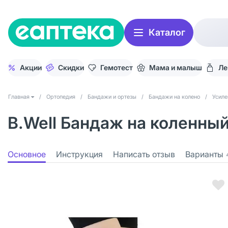
Каталог
Акции
Скидки
Гемотест
Мама и малыш
Ле
Главная
/
Ортопедия
/
Бандажи и ортезы
/
Бандажи на колено
/
Усиле
B.Well Бандаж на коленный
Основное
Инструкция
Написать отзыв
Варианты