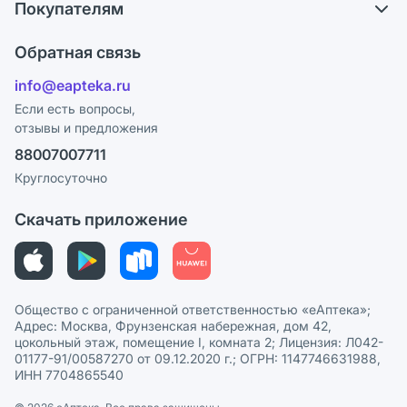
Покупателям
Карьера
Что с моим заказом?
Оплата
Поставщики
Обратная связь
Ответы на вопросы
Отзывы
Лицензия
info@eapteka.ru
Блог
Программа СберСпасибо
Реклама на сайте
Если есть вопросы,
отзывы и предложения
Политика конфиденциальности
Ваши товары на ЕАПТЕКЕ
88007007711
Пользовательское соглашение
Сотрудничество для аптек
Круглосуточно
Политика рекомендаций
СМИ о нас
Скачать приложение
Этика и соответствие
Политика в отношении обработки персональных данных
Общество с ограниченной ответственностью «еАптека»;
Адрес: Москва, Фрунзенская набережная, дом 42,
цокольный этаж, помещение I, комната 2; Лицензия: Л042-
01177-91/00587270 от 09.12.2020 г.; ОГРН: 1147746631988,
ИНН 7704865540