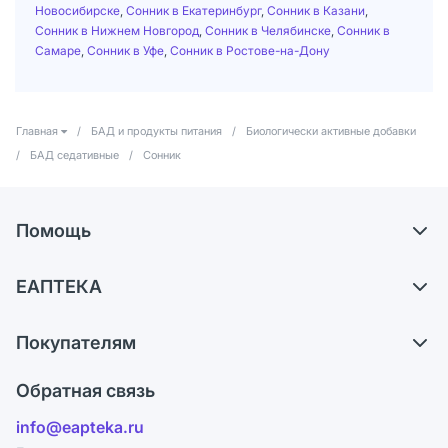
Новосибирске
,
Сонник в Екатеринбург
,
Сонник в Казани
,
Сонник в Нижнем Новгород
,
Сонник в Челябинске
,
Сонник в
Самаре
,
Сонник в Уфе
,
Сонник в Ростове-на-Дону
Главная
/
БАД и продукты питания
/
Биологически активные добавки
/
БАД седативные
/
Сонник
Помощь
Доставка
ЕАПТЕКА
Самовывоз из аптек
О компании
Обмен и возврат
Покупателям
Карьера
Что с моим заказом?
Оплата
Поставщики
Обратная связь
Ответы на вопросы
Отзывы
Лицензия
info@eapteka.ru
Блог
Программа СберСпасибо