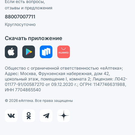
Реклама на сайте
Если есть вопросы,
отзывы и предложения
Политика конфиденциальности
Ваши товары на ЕАПТЕКЕ
88007007711
Пользовательское соглашение
Сотрудничество для аптек
Круглосуточно
Политика рекомендаций
СМИ о нас
Скачать приложение
Этика и соответствие
Политика в отношении обработки персональных данных
Общество с ограниченной ответственностью «еАптека»;
Адрес: Москва, Фрунзенская набережная, дом 42,
цокольный этаж, помещение I, комната 2; Лицензия: Л042-
01177-91/00587270 от 09.12.2020 г.; ОГРН: 1147746631988,
ИНН 7704865540
© 2026 eАптека. Все права защищены