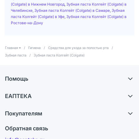
(Colgate) в Нижнем Новгород
,
Зубная паста Колгейт (Colgate) в
Челябинске
,
Зубная паста Колгейт (Colgate) в Самаре
,
Зубная
паста Колгейт (Colgate) в Уфе
,
Зубная паста Колгейт (Colgate) в
Ростове-на-Дону
Главная
/
Гигиена
/
Средства для ухода за полостью рта
/
Зубная паста
/
Зубная паста Колгейт (Colgate)
Помощь
Доставка
ЕАПТЕКА
Самовывоз из аптек
О компании
Обмен и возврат
Покупателям
Карьера
Что с моим заказом?
Оплата
Поставщики
Обратная связь
Ответы на вопросы
Отзывы
Лицензия