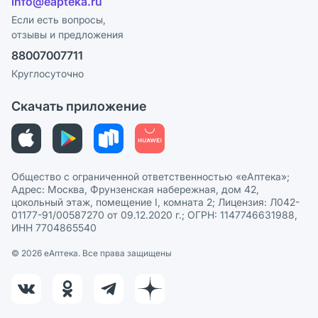
info@eapteka.ru
Блог
Программа СберСпасибо
Реклама на сайте
Если есть вопросы,
отзывы и предложения
Политика конфиденциальности
Ваши товары на ЕАПТЕКЕ
88007007711
Пользовательское соглашение
Сотрудничество для аптек
Круглосуточно
Политика рекомендаций
СМИ о нас
Скачать приложение
Этика и соответствие
Политика в отношении обработки персональных данных
Общество с ограниченной ответственностью «еАптека»;
Адрес: Москва, Фрунзенская набережная, дом 42,
цокольный этаж, помещение I, комната 2; Лицензия: Л042-
01177-91/00587270 от 09.12.2020 г.; ОГРН: 1147746631988,
ИНН 7704865540
© 2026 eАптека. Все права защищены