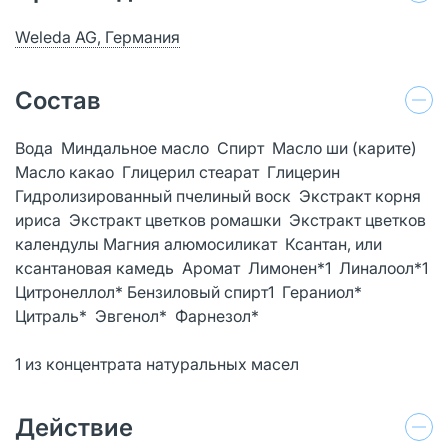
Weleda AG, Германия
Состав
Вода Миндальное масло Спирт Масло ши (карите)
Масло какао Глицерил стеарат Глицерин
Гидролизированный пчелиный воск Экстракт корня
ириса Экстракт цветков ромашки Экстракт цветков
календулы Магния алюмосиликат Ксантан, или
ксантановая камедь Аромат Лимонен*1 Линалоол*1
Цитронеллол* Бензиловый спирт1 Гераниол*
Цитраль* Эвгенол* Фарнезол*
1 из концентрата натуральных масел
Действие