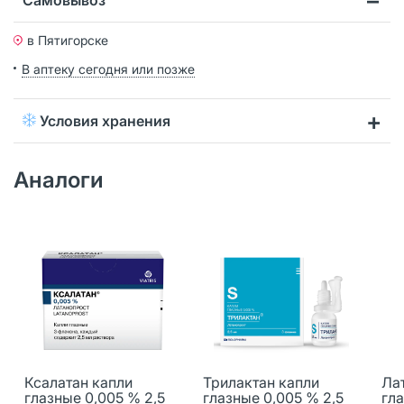
в Пятигорске
В аптеку сегодня или позже
Условия хранения
Аналоги
Ксалатан капли
Трилактан капли
Ла
глазные 0,005 % 2,5
глазные 0,005 % 2,5
гл