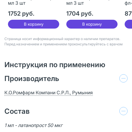
мл 3 шт
мл 3 шт
фл-
1752 руб.
1704 руб.
87
В корзину
В корзину
Страница носит информационный характер о наличии препаратов.
Перед назначением и применением проконсультируйтесь с врачом
Инструкция по применению
Производитель
К.О.Ромфарм Компани С.Р.Л., Румыния
Состав
1 мл - латанопрост 50 мкг