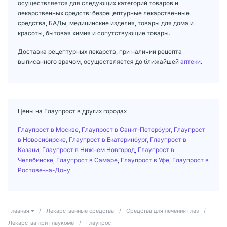
осуществляется для следующих категорий товаров и
лекарственных средств: безрецептурные лекарственные
средства, БАДы, медицинские изделия, товары для дома и
красоты, бытовая химия и сопутствующие товары.
Доставка рецептурных лекарств, при наличии рецепта
выписанного врачом, осуществляется до ближайшей
аптеки
.
Цены на Глаупрост в других городах
Глаупрост в Москве
,
Глаупрост в Санкт-Петербург
,
Глаупрост
в Новосибирске
,
Глаупрост в Екатеринбург
,
Глаупрост в
Казани
,
Глаупрост в Нижнем Новгород
,
Глаупрост в
Челябинске
,
Глаупрост в Самаре
,
Глаупрост в Уфе
,
Глаупрост в
Ростове-на-Дону
Главная
/
Лекарственные средства
/
Средства для лечения глаз
/
Лекарства при глаукоме
/
Глаупрост