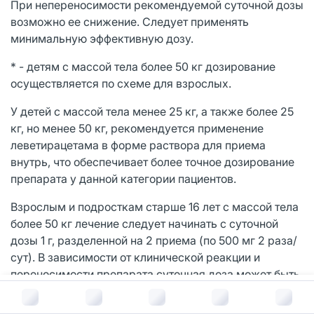
При непереносимости рекомендуемой суточной дозы
возможно ее снижение. Следует применять
минимальную эффективную дозу.
* - детям с массой тела более 50 кг дозирование
осуществляется по схеме для взрослых.
У детей с массой тела менее 25 кг, а также более 25
кг, но менее 50 кг, рекомендуется применение
леветирацетама в форме раствора для приема
внутрь, что обеспечивает более точное дозирование
препарата у данной категории пациентов.
Взрослым и подросткам старше 16 лет с массой тела
более 50 кг лечение следует начинать с суточной
дозы 1 г, разделенной на 2 приема (по 500 мг 2 раза/
сут). В зависимости от клинической реакции и
переносимости препарата суточная доза может быть
увеличена до максимальной - 3 г (по 1.5 г 2 раза/сут).
В корзину за
1 749
руб.
Изменение дозы на 500 мг 2 раза/сут может