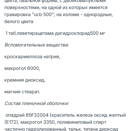
цвета, овальной формы, с двояковыпуклыми
поверхностями, на одной из которых имеется
гравировка "ucb 500"; на изломе - однородные,
белого цвета
1 таб.леветирацетама дигидрохлорид500 мг
Вспомогательные вещества:
кроскармеллоза натрия,
макрогол 6000,
кремния диоксид,
магния стеарат.
Состав пленочной оболочки:
опадрай 85F32004 (краситель железа оксид желтый
(Е172), макрогол 3350, поливиниловый спирт
частично гидролизованный, тальк, титана диоксид