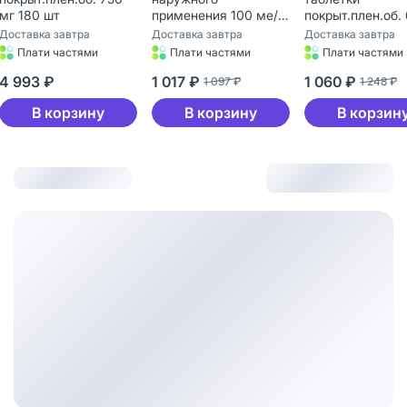
180 шт
применения 100 ме/
покрыт.плен.об. 600
г+10 мг/г+10 мг/г туба
мг 60 шт
тавка завтра
Доставка завтра
Доставка завтра
80 г 1 шт
Плати частями
Плати частями
Плати частями
93 ₽
1 017 ₽
1 060 ₽
1 097 ₽
1 248 ₽
В корзину
В корзину
В корзину