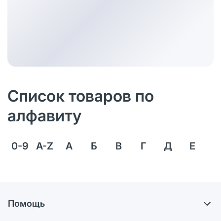
Список товаров по
алфавиту
0-9
A-Z
А
Б
В
Г
Д
Е
Ё
Помощь
Самовывоз из аптек