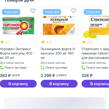
Товар дня
Товар дня
Товар дн
4.9
4.8
5
Эссенциале форте Н
Стрепсилс с медом и
Троксеваз
0
капсулы 300 мг 180
лимоном таблетки
наружного
шт
для рассасывания 36
применени
шт
1 шт
Доставка завтра
Доставка завтра
Доставка за
Плати частями
Плати частями
Плати ч
2 299 ₽
328 ₽
695 ₽
2 899 ₽
895
В корзину
В корзину
В ко