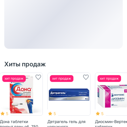
Хиты продаж
ит продаж
хит продаж
хит продаж
5
5
5
а таблетки
Детрагель гель для
Диосмин-Вертекс
рыт.плен.об. 750
наружного
таблетки