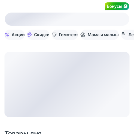
Бонусы
Акции
Скидки
Гемотест
Мама и малыш
Ле
Товары дня