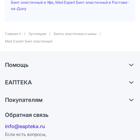
Бинт эластичный в Уфе
,
Med Expert Бинт эластичный в Ростове-
на-Дону
Главная
/
Ортопедия
/
Бинты эластичные и шины
/
Med Expert Бинт эластичный
Помощь
Доставка
ЕАПТЕКА
Самовывоз из аптек
О компании
Обмен и возврат
Покупателям
Карьера
Что с моим заказом?
Оплата
Поставщики
Обратная связь
Ответы на вопросы
Отзывы
Лицензия
info@eapteka.ru
Блог
Программа СберСпасибо
Реклама на сайте
Если есть вопросы,