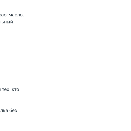
као-масло,
альный
тех, кто
лка без