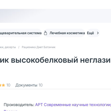
щеварительная система
Лечебная косметика
Ещё
ки, десерты
/
Рационика Диет Батончик
чик высокобелковый неглаз
10
Документы
10
Производитель:
АРТ Современные научные технологии