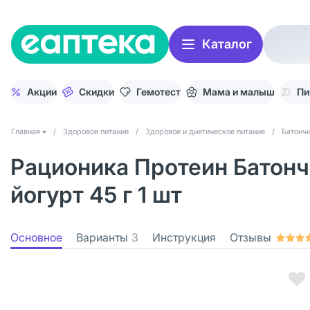
Каталог
Акции
Скидки
Гемотест
Мама и малыш
Пи
Главная
/
Здоровое питание
/
Здоровое и диетическое питание
/
Батончи
Рационика Протеин Батон
йогурт 45 г 1 шт
Основное
Варианты
3
Инструкция
Отзывы