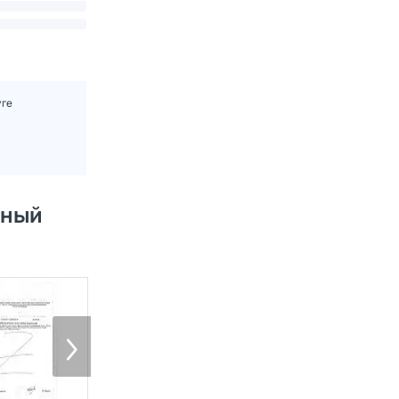
уге
нный