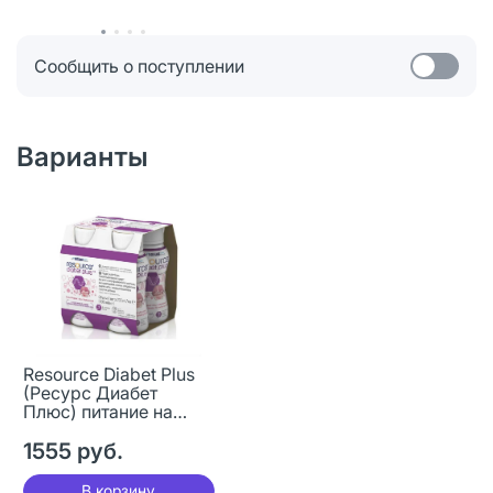
Сообщить о поступлении
Варианты
Resource Diabet Plus
(Ресурс Диабет
Плюс) питание на
основе медленных
углеводов с 6 лет
1555 руб.
клубника 200 мл 4 шт
В корзину