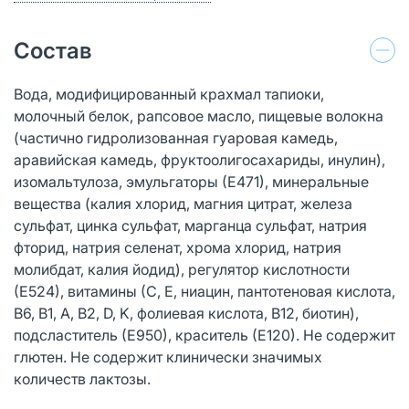
Состав
Вода, модифицированный крахмал тапиоки,
молочный белок, рапсовое масло, пищевые волокна
(частично гидролизованная гуаровая камедь,
аравийская камедь, фруктоолигосахариды, инулин),
изомальтулоза, эмульгаторы (Е471), минеральные
вещества (калия хлорид, магния цитрат, железа
сульфат, цинка сульфат, марганца сульфат, натрия
фторид, натрия селенат, хрома хлорид, натрия
молибдат, калия йодид), регулятор кислотности
(Е524), витамины (С, Е, ниацин, пантотеновая кислота,
В6, В1, А, В2, D, K, фолиевая кислота, В12, биотин),
подсластитель (Е950), краситель (Е120). Не содержит
глютен. Не содержит клинически значимых
количеств лактозы.