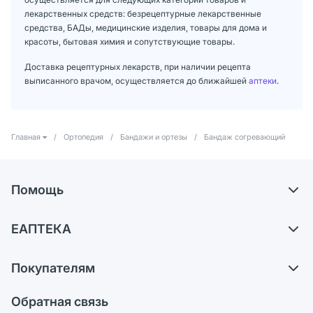
лекарственных средств: безрецептурные лекарственные
средства, БАДы, медицинские изделия, товары для дома и
красоты, бытовая химия и сопутствующие товары.
Доставка рецептурных лекарств, при наличии рецепта
выписанного врачом, осуществляется до ближайшей
аптеки
.
Главная
/
Ортопедия
/
Бандажи и ортезы
/
Бандаж согревающий
Помощь
Доставка
ЕАПТЕКА
Самовывоз из аптек
О компании
Обмен и возврат
Покупателям
Карьера
Что с моим заказом?
Оплата
Поставщики
Обратная связь
Ответы на вопросы