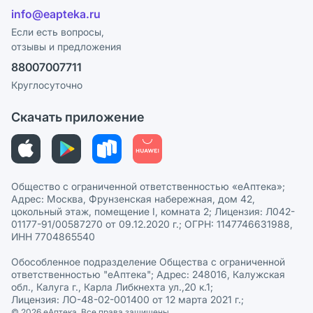
Отзывы
Лицензия
info@eapteka.ru
Блог
Программа СберСпасибо
Реклама на сайте
Если есть вопросы,
отзывы и предложения
Политика конфиденциальности
Ваши товары на ЕАПТЕКЕ
88007007711
Пользовательское соглашение
Сотрудничество для аптек
Круглосуточно
Политика рекомендаций
СМИ о нас
Скачать приложение
Этика и соответствие
Политика в отношении обработки персональных данных
Общество с ограниченной ответственностью «еАптека»;
Адрес: Москва, Фрунзенская набережная, дом 42,
цокольный этаж, помещение I, комната 2; Лицензия: Л042-
01177-91/00587270 от 09.12.2020 г.; ОГРН: 1147746631988,
ИНН 7704865540
Обособленное подразделение Общества с ограниченной
ответственностью "еАптека"; Адрес: 248016, Калужская
обл., Калуга г., Карла Либкнехта ул.,20 к.1;
Лицензия: ЛО-48-02-001400 от 12 марта 2021 г.;
© 2026 eАптека. Все права защищены