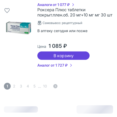
Аналоги от 1 077 ₽
Роксера Плюс таблетки
покрыт.плен.об. 20 мг+10 мг мг 30 шт
Самовывоз: рецептурный
В аптеку сегодня или позже
1 085 ₽
Цена
В корзину
Аналог от 1 727 ₽
...
1
2
3
4
5
10