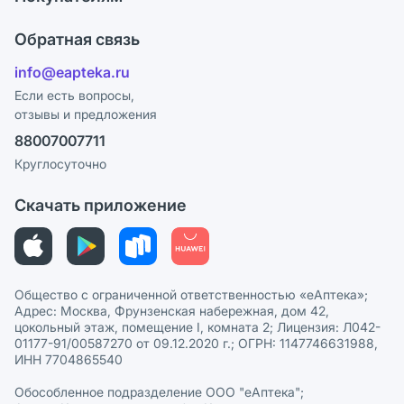
Карьера
Что с моим заказом?
Оплата
Поставщики
Обратная связь
Ответы на вопросы
Отзывы
Лицензия
info@eapteka.ru
Блог
Программа СберСпасибо
Реклама на сайте
Если есть вопросы,
отзывы и предложения
Политика конфиденциальности
Ваши товары на ЕАПТЕКЕ
88007007711
Пользовательское соглашение
Сотрудничество для аптек
Круглосуточно
Политика рекомендаций
СМИ о нас
Скачать приложение
Этика и соответствие
Политика в отношении обработки персональных данных
Общество с ограниченной ответственностью «еАптека»;
Адрес: Москва, Фрунзенская набережная, дом 42,
цокольный этаж, помещение I, комната 2; Лицензия: Л042-
01177-91/00587270 от 09.12.2020 г.; ОГРН: 1147746631988,
ИНН 7704865540
Обособленное подразделение ООО "еАптека";