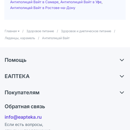
Антиполицай Вайт в Самаре
,
Антиполицай Вайт в Уфе
,
Антиполицай Вайт в Ростове-на-Дону
Главная
/
Здоровое питание
/
Здоровое и диетическое питание
/
Леденцы, карамель
/
Антиполицай Вайт
Помощь
Доставка
ЕАПТЕКА
Самовывоз из аптек
О компании
Обмен и возврат
Покупателям
Карьера
Что с моим заказом?
Оплата
Поставщики
Обратная связь
Ответы на вопросы
Отзывы
Лицензия
info@eapteka.ru
Блог
Программа СберСпасибо
Реклама на сайте
Если есть вопросы,