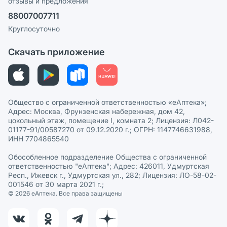
отзывы и предложения
Политика конфиденциальности
Ваши товары на ЕАПТЕКЕ
88007007711
Пользовательское соглашение
Сотрудничество для аптек
Круглосуточно
Политика рекомендаций
СМИ о нас
Скачать приложение
Этика и соответствие
Политика в отношении обработки персональных данных
Общество с ограниченной ответственностью «еАптека»;
Адрес: Москва, Фрунзенская набережная, дом 42,
цокольный этаж, помещение I, комната 2; Лицензия: Л042-
01177-91/00587270 от 09.12.2020 г.; ОГРН: 1147746631988,
ИНН 7704865540
Обособленное подразделение Общества с ограниченной
ответственностью "еАптека"; Адрес: 426011, Удмуртская
Респ., Ижевск г., Удмуртская ул., 282; Лицензия: ЛО-58-02-
001546 от 30 марта 2021 г.;
© 2026 eАптека. Все права защищены