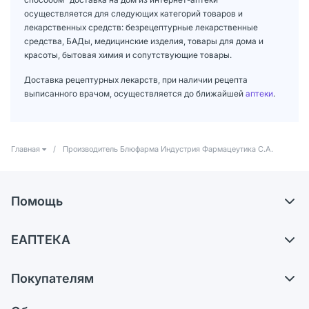
осуществляется для следующих категорий товаров и
лекарственных средств: безрецептурные лекарственные
средства, БАДы, медицинские изделия, товары для дома и
красоты, бытовая химия и сопутствующие товары.
Доставка рецептурных лекарств, при наличии рецепта
выписанного врачом, осуществляется до ближайшей
аптеки
.
Главная
/
Производитель Блюфарма Индустрия Фармацеутика С.А.
Помощь
Доставка
ЕАПТЕКА
Самовывоз из аптек
О компании
Обмен и возврат
Покупателям
Карьера
Что с моим заказом?
Оплата
Поставщики