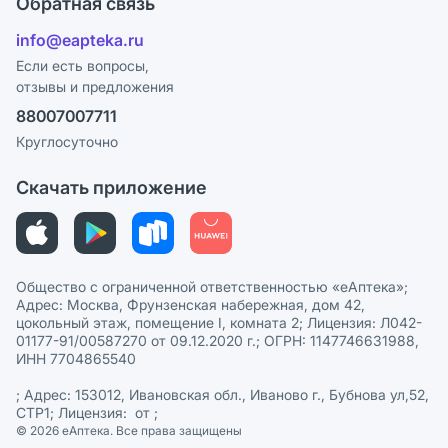
Обратная связь
Ответы на вопросы
Отзывы
Лицензия
info@eapteka.ru
Блог
Программа СберСпасибо
Реклама на сайте
Если есть вопросы,
отзывы и предложения
Политика конфиденциальности
Ваши товары на ЕАПТЕКЕ
88007007711
Пользовательское соглашение
Сотрудничество для аптек
Круглосуточно
Политика рекомендаций
СМИ о нас
Скачать приложение
Этика и соответствие
Политика в отношении обработки персональных данных
Общество с ограниченной ответственностью «еАптека»;
Адрес: Москва, Фрунзенская набережная, дом 42,
цокольный этаж, помещение I, комната 2; Лицензия: Л042-
01177-91/00587270 от 09.12.2020 г.; ОГРН: 1147746631988,
ИНН 7704865540
; Адрес: 153012, Ивановская обл., Иваново г., Бубнова ул,52,
СТР1; Лицензия: от ;
© 2026 eАптека. Все права защищены