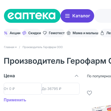
Каталог
Акции
Скидки
Гемотест
Мама и малыш
Ле
Главная
/
Производитель Герофарм ООО
Производитель Герофарм
Цена
По популярно
От
0 ₽
До
36795 ₽
Применить