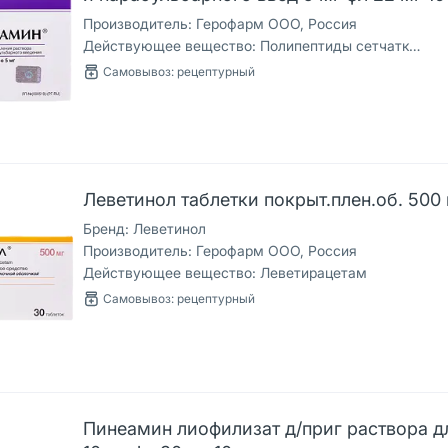
Производитель:
Герофарм ООО, Россия
Действующее вещество:
Полипептиды сетчатки глаз скота
Самовывоз: рецептурный
Леветинол таблетки покрыт.плен.об. 500
Бренд:
Леветинол
Производитель:
Герофарм ООО, Россия
Действующее вещество:
Леветирацетам
Самовывоз: рецептурный
Пинеамин лиофилизат д/приг раствора д