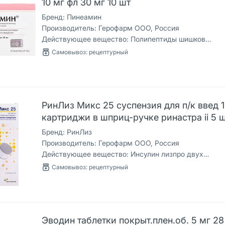
10 мг фл 30 мг 10 шт
Бренд:
Пинеамин
Производитель:
Герофарм ООО, Россия
Действующее вещество:
Полипептиды шишковидной железы [эпифиза] крупного рогатого скота
Самовывоз: рецептурный
РинЛиз Микс 25 суспензия для п/к введ 
картриджи в шприц-ручке ринастра ii 5 
Бренд:
РинЛиз
Производитель:
Герофарм ООО, Россия
Действующее вещество:
Инсулин лизпро двухфазный
Самовывоз: рецептурный
Эводин таблетки покрыт.плен.об. 5 мг 28