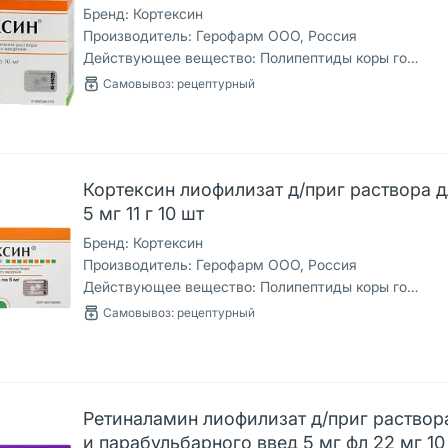
Бренд:
Кортексин
Производитель:
Герофарм ООО, Россия
Действующее вещество:
Полипептиды коры головного мозга скота
Самовывоз: рецептурный
Кортексин лиофилизат д/приг раствора д
5 мг 11 г 10 шт
Бренд:
Кортексин
Производитель:
Герофарм ООО, Россия
Действующее вещество:
Полипептиды коры головного мозга скота
Самовывоз: рецептурный
Ретиналамин лиофилизат д/приг раствора
и парабульбарного введ 5 мг фл 22 мг 10