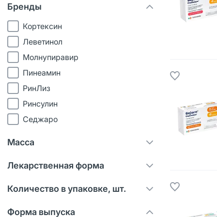
Бренды
Кортексин
Леветинол
Молнупиравир
Пинеамин
РинЛиз
Ринсулин
Седжаро
Семавик
Масса
Эводин
2.4
Лекарственная форма
3
капсулы
10
Количество в упаковке, шт.
лиофилизат д/приг раствора для в/
11
1
в и в/м введ
Форма выпуска
22
5