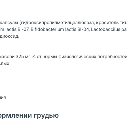
капсулы (гидроксипропилметилцеллюлоза, краситель тит
 lactis Bi-07, Bifidobacterium lactis Bl-04, Lactobaccilus p
 диоксид.
массой 325 мг % от нормы физиологических потребностей
ослых
ния
ормлении грудью