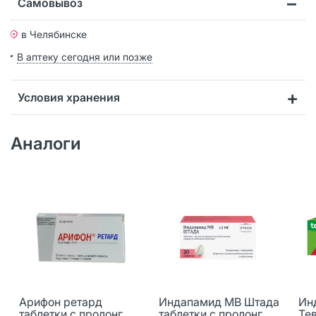
Самовывоз
в Челябинске
В аптеку сегодня или позже
Условия хранения
Аналоги
Арифон ретард
Индапамид МВ Штада
Ин
таблетки с пролонг
таблетки с пролонг
Тев