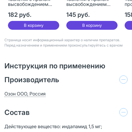
высвобождением
высвобождением
пр
покрыт.плен.об. 1,5 мг
покрыт.плен.об. 1,5 мг
вы
30 шт
182 руб.
30 шт
145 руб.
пок
15
30
В корзину
В корзину
Страница носит информационный характер о наличии препаратов.
Перед назначением и применением проконсультируйтесь с врачом
Инструкция по применению
Производитель
Озон ООО, Россия
Состав
Действующее вещество: индапамид 1,5 мг;