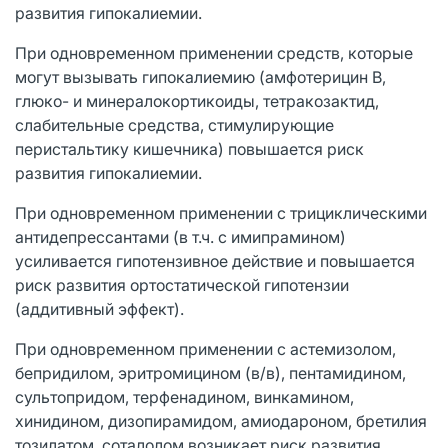
развития гипокалиемии.
При одновременном применении средств, которые
могут вызывать гипокалиемию (амфотерицин B,
глюко- и минералокортикоиды, тетракозактид,
слабительные средства, стимулирующие
перистальтику кишечника) повышается риск
развития гипокалиемии.
При одновременном применении с трициклическими
антидепрессантами (в т.ч. с имипрамином)
усиливается гипотензивное действие и повышается
риск развития ортостатической гипотензии
(аддитивный эффект).
При одновременном применении с астемизолом,
бепридилом, эритромицином (в/в), пентамидином,
сультопридом, терфенадином, винкамином,
хинидином, дизопирамидом, амиодароном, бретилия
тозилатом, соталолом возникает риск развития