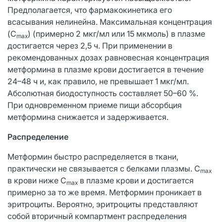
Предполагается, что фармакокинетика его
всасывания нелинейна. Максимальная концентрация
(C
) (примерно 2 мкг/мл или 15 мкмоль) в плазме
max
достигается через 2,5 ч. При применении в
рекомендованных дозах равновесная концентрация
метформина в плазме крови достигается в течение
24–48 ч и, как правило, не превышает 1 мкг/мл.
Абсолютная биодоступность составляет 50–60 %.
При одновременном приеме пищи абсорбция
метформина снижается и задерживается.
Распределение
Метформин быстро распределяется в ткани,
практически не связывается с белками плазмы. C
max
в крови ниже C
в плазме крови и достигается
max
примерно за то же время. Метформин проникает в
эритроциты. Вероятно, эритроциты представляют
собой вторичный компартмент распределения