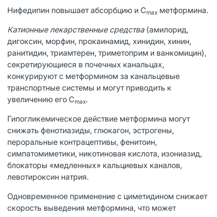
Нифедипин повышает абсорбцию и C
метформина.
max
Катионные лекарственные средства
(амилорид,
дигоксин, морфин, прокаинамид, хинидин, хинин,
ранитидин, триамтерен, триметоприм и ванкомицин),
секретирующиеся в почечных канальцах,
конкурируют с метформином за канальцевые
транспортные системы и могут приводить к
увеличению его C
.
max
Гипогликемическое действие метформина могут
снижать фенотиазиды, глюкагон, эстрогены,
пероральные контрацептивы, фенитоин,
симпатомиметики, никотиновая кислота, изониазид,
блокаторы «медленных» кальциевых каналов,
левотироксин натрия.
Одновременное применение с циметидином снижает
скорость выведения метформина, что может