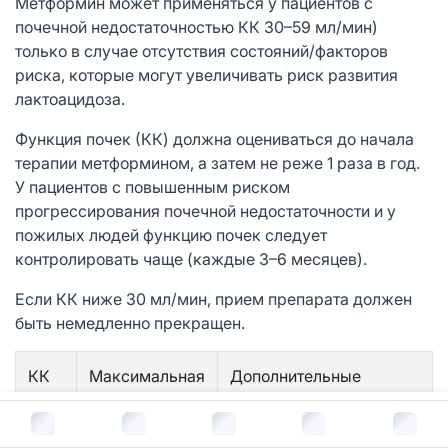
Метформин может применяться у пациентов с
почечной недостаточностью КК 30–59 мл/мин)
только в случае отсутствия состояний/факторов
риска, которые могут увеличивать риск развития
лактоацидоза.
Функция почек (КК) должна оцениваться до начала
терапии метформином, а затем не реже 1 раза в год.
У пациентов с повышенным риском
прогрессирования почечной недостаточности и у
пожилых людей функцию почек следует
контролировать чаще (каждые 3–6 месяцев).
Если КК ниже 30 мл/мин, прием препарата должен
быть немедленно прекращен.
КК
Максимальная
Дополнительные
(мл/
суточная доза
сведения
В корзину за
202
руб.
мин)
(делится на 2–
3 приема в